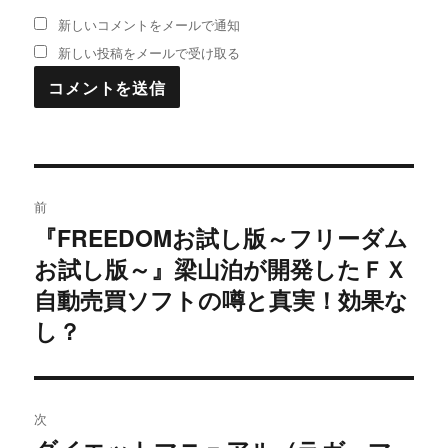
新しいコメントをメールで通知
新しい投稿をメールで受け取る
投
前
稿
『FREEDOMお試し版～フリーダム
過
お試し版～』梁山泊が開発したＦＸ
去
ナ
の
自動売買ソフトの噂と真実！効果な
ビ
投
し？
稿:
ゲ
ー
次
シ