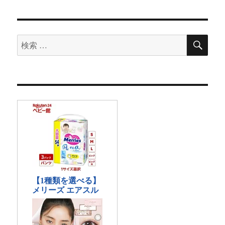
検
検
索
索
対
象: