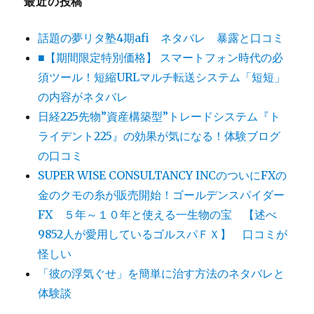
最近の投稿
話題の夢リタ塾4期afi ネタバレ 暴露と口コミ
■【期間限定特別価格】 スマートフォン時代の必
須ツール！短縮URLマルチ転送システム「短短」
の内容がネタバレ
日経225先物”資産構築型”トレードシステム『ト
ライデント225』の効果が気になる！体験ブログ
の口コミ
SUPER WISE CONSULTANCY INCのついにFXの
金のクモの糸が販売開始！ゴールデンスパイダー
FX ５年～１０年と使える一生物の宝 【述べ
9852人が愛用しているゴルスパＦＸ】 口コミが
怪しい
「彼の浮気ぐせ」を簡単に治す方法のネタバレと
体験談