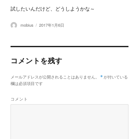
試したいんだけど、どうしようかな～
投
投
mobius
2017年1月6日
稿
稿
者
日:
コメントを残す
メールアドレスが公開されることはありません。
*
が付いている
欄は必須項目です
コメント