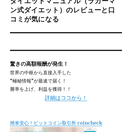
ダイエットマニュアル（ラガーマ
次
ン式ダイエット）のレビューと口
ョ
の
投
コミが気になる
ン
稿:
驚きの高額報酬が発生！
世界の中枢から直接入手した
“極秘情報”が最速で届く！
勝率を上げ、利益を獲得！！
詳細はココから！
簡単安心！ビットコイン取引所 coincheck