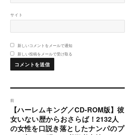
サイト
新しいコメントをメールで通知
新しい投稿をメールで受け取る
投
前
稿
【ハーレムキング／CD-ROM版】彼
過
女いない歴からおさらば！2132人
去
ナ
の
の女性を口説き落としたナンパのプ
ビ
投