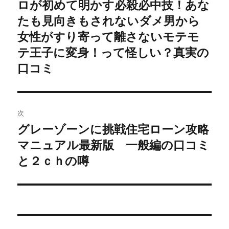
ロが初めて明かす必殺必中技！あな
稿:
ゲ
たも見向きもされないダメ男から
女性がすり寄って離さないモテモ
ー
テ王子に変身！って怪しい？真実の
シ
口コミ
ョ
ン
次
グレーゾーンに挑戦住宅ローン攻略
次
マニュアル最新版 一般編の口コミ
の
投
と２ｃｈの噂
稿: