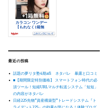
最近の投稿
話題の夢リタ塾4期afi ネタバレ 暴露と口コミ
■【期間限定特別価格】 スマートフォン時代の必
須ツール！短縮URLマルチ転送システム「短短」
の内容がネタバレ
日経225先物”資産構築型”トレードシステム『ト
ライデント225』の効果が気になる！体験ブログ