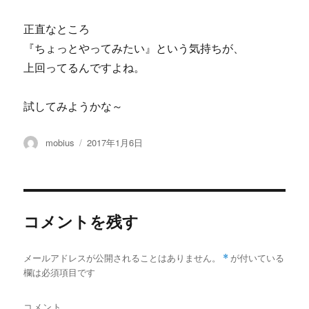
正直なところ
『ちょっとやってみたい』という気持ちが、
上回ってるんですよね。
試してみようかな～
投
投
mobius
2017年1月6日
稿
稿
者
日:
コメントを残す
メールアドレスが公開されることはありません。
*
が付いている
欄は必須項目です
コメント