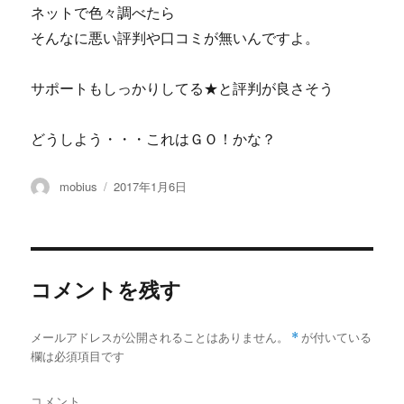
ネットで色々調べたら
そんなに悪い評判や口コミが無いんですよ。
サポートもしっかりしてる★と評判が良さそう
どうしよう・・・これはＧＯ！かな？
投
投
mobius
2017年1月6日
稿
稿
者
日:
コメントを残す
メールアドレスが公開されることはありません。
*
が付いている
欄は必須項目です
コメント