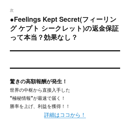
稿:
ゲ
次
●Feelings Kept Secret(フィーリン
次
ー
グ ケプト シークレット)の返金保証
の
シ
投
って本当？効果なし？
稿:
ョ
ン
驚きの高額報酬が発生！
世界の中枢から直接入手した
“極秘情報”が最速で届く！
勝率を上げ、利益を獲得！！
詳細はココから！