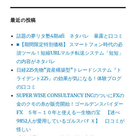
最近の投稿
話題の夢リタ塾4期afi ネタバレ 暴露と口コミ
■【期間限定特別価格】 スマートフォン時代の必
須ツール！短縮URLマルチ転送システム「短短」
の内容がネタバレ
日経225先物”資産構築型”トレードシステム『ト
ライデント225』の効果が気になる！体験ブログ
の口コミ
SUPER WISE CONSULTANCY INCのついにFXの
金のクモの糸が販売開始！ゴールデンスパイダー
FX ５年～１０年と使える一生物の宝 【述べ
9852人が愛用しているゴルスパＦＸ】 口コミが
怪しい