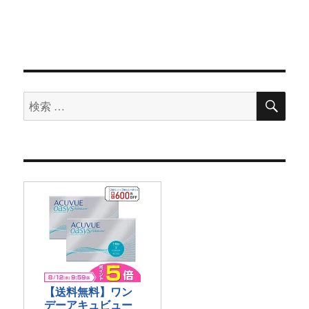
検
検
索
索
対
象: