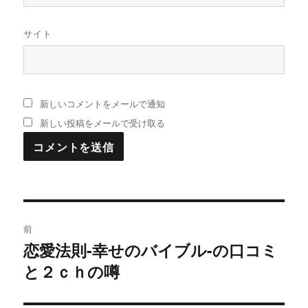
サイト
新しいコメントをメールで通知
新しい投稿をメールで受け取る
投
前
稿
恋愛法則-幸せのバイブル-の口コミ
過
と２ｃｈの噂
去
ナ
の
ビ
投