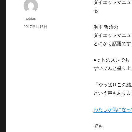
ダイエットマニュ
る
投
mobius
稿
投
2017年1月6日
浜本 哲治の
者
稿
ダイエットマニュ
日:
とにかく話題です
●ｃｈのスレでも
ずいぶんと盛り上
「やっぱりこの結
という声もありま
わたしが気になっ
でも