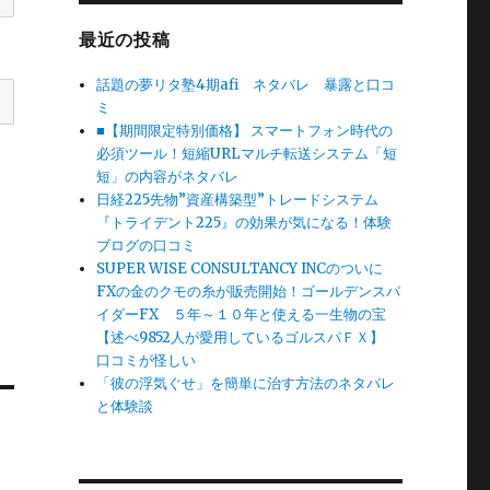
最近の投稿
話題の夢リタ塾4期afi ネタバレ 暴露と口コ
ミ
■【期間限定特別価格】 スマートフォン時代の
必須ツール！短縮URLマルチ転送システム「短
短」の内容がネタバレ
日経225先物”資産構築型”トレードシステム
『トライデント225』の効果が気になる！体験
ブログの口コミ
SUPER WISE CONSULTANCY INCのついに
FXの金のクモの糸が販売開始！ゴールデンスパ
イダーFX ５年～１０年と使える一生物の宝
【述べ9852人が愛用しているゴルスパＦＸ】
口コミが怪しい
「彼の浮気ぐせ」を簡単に治す方法のネタバレ
と体験談