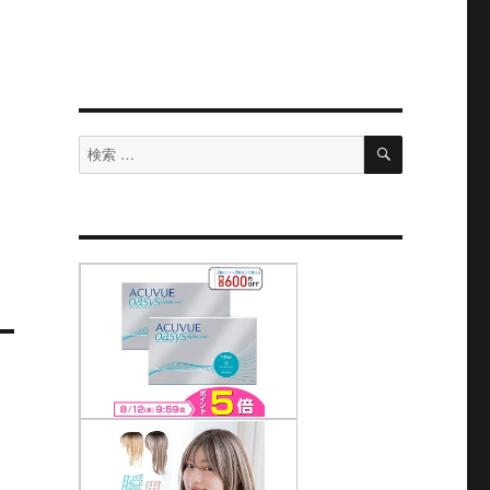
検
検
索
索
対
象: