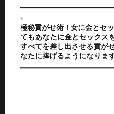
去
ナ
の
ビ
投
次
稿:
ゲ
極秘貢がせ術！女に金とセ
次
の
ー
てもあなたに金とセックス
投
すべてを差し出させる貢が
シ
稿:
なたに捧げるようになりま
ョ
ン