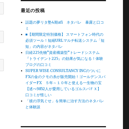
最近の投稿
話題の夢リタ塾4期afi ネタバレ 暴露と口コ
ミ
■【期間限定特別価格】 スマートフォン時代の
必須ツール！短縮URLマルチ転送システム「短
短」の内容がネタバレ
日経225先物”資産構築型”トレードシステム
『トライデント225』の効果が気になる！体験
ブログの口コミ
SUPER WISE CONSULTANCY INCのついに
FXの金のクモの糸が販売開始！ゴールデンスパ
イダーFX ５年～１０年と使える一生物の宝
【述べ9852人が愛用しているゴルスパＦＸ】
口コミが怪しい
「彼の浮気ぐせ」を簡単に治す方法のネタバレ
と体験談