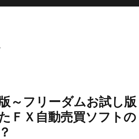
ト
し版～フリーダムお試し版
たＦＸ自動売買ソフトの
？