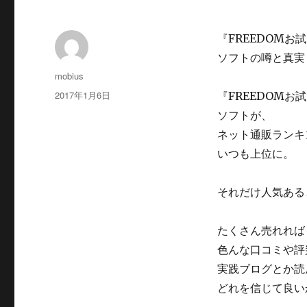
『FREEDOM
ソフトの噂と真実
投
mobius
稿
投
2017年1月6日
『FREEDOM
者
稿
ソフトが、
日:
ネット通販ランキ
いつも上位に。
それだけ人気ある
たくさん売れれば
色んな口コミや評
実践ブログとか読
どれを信じて良い