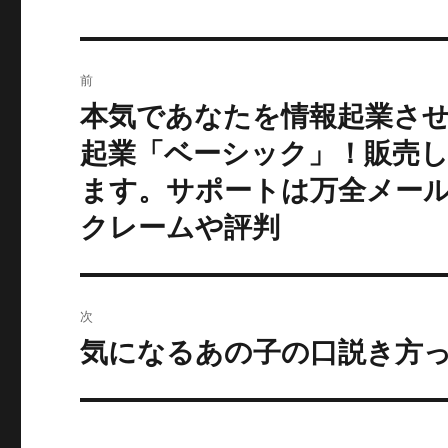
投
前
稿
本気であなたを情報起業さ
過
去
ナ
起業「ベーシック」！販売
の
ます。サポートは万全メール
ビ
投
クレームや評判
稿:
ゲ
ー
シ
次
気になるあの子の口説き方
次
ョ
の
ン
投
稿: