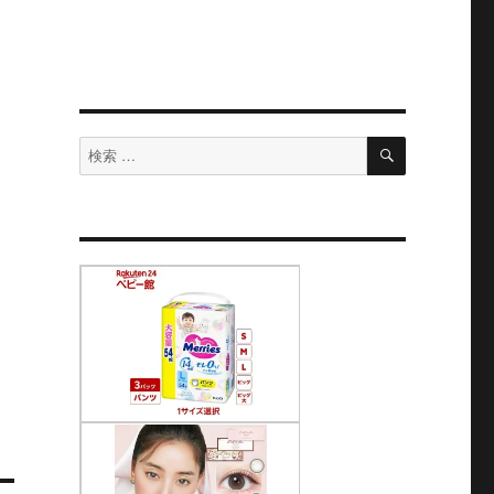
検
検
索
索
対
象: