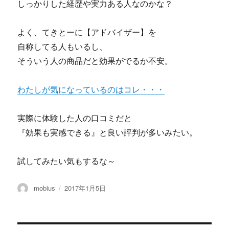
しっかりした経歴や実力ある人なのかな？
よく、てきとーに【アドバイザー】を
自称してる人もいるし、
そういう人の商品だと効果がでるか不安。
わたしが気になっているのはコレ・・・
実際に体験した人の口コミだと
『効果も実感できる』と良い評判が多いみたい。
試してみたい気もするな～
投
投
mobius
2017年1月5日
稿
稿
者
日: