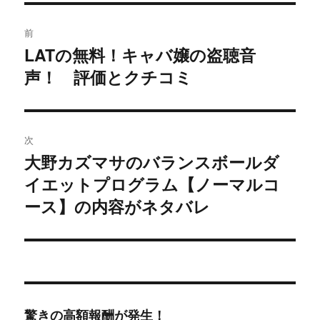
投
前
稿
LATの無料！キャバ嬢の盗聴音
過
声！ 評価とクチコミ
去
ナ
の
ビ
投
稿:
ゲ
次
大野カズマサのバランスボールダ
次
ー
イエットプログラム【ノーマルコ
の
シ
投
ース】の内容がネタバレ
稿:
ョ
ン
驚きの高額報酬が発生！