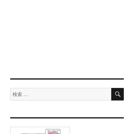
検
検
索
索
対
象: