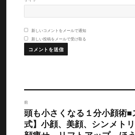
新しいコメントをメールで通知
新しい投稿をメールで受け取る
投
前
稿
頭も小さくなる１分小顔術■
過
去
ナ
式】小顔、美顔、シンメト
の
顔痩せ、リフトアップ、ほ
ビ