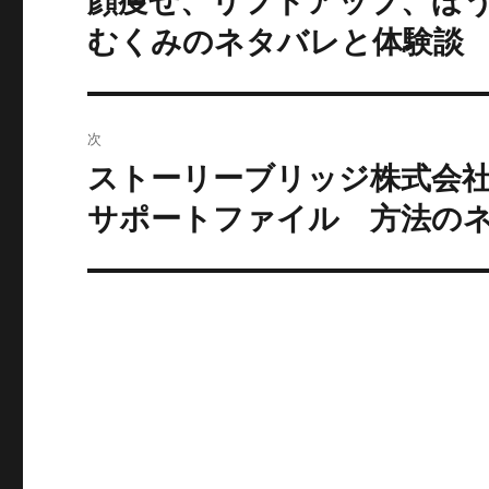
投
むくみのネタバレと体験談
稿:
ゲ
ー
シ
次
ストーリーブリッジ株式会社
次
ョ
の
サポートファイル 方法の
ン
投
稿: