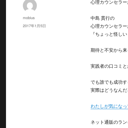
心理カウンセラー
投
mobius
中島 貫行の
稿
投
2017年1月5日
心理カウンセラー
者
稿
『ちょっと怪しい
日:
期待と不安から来
実践者の口コミと
でも誰でも成功す
実際はどうなんだ
わたしが気になっ
ネット通販のラン