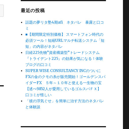
最近の投稿
話題の夢リタ塾4期afi ネタバレ 暴露と口コ
ミ
■【期間限定特別価格】 スマートフォン時代の
必須ツール！短縮URLマルチ転送システム「短
短」の内容がネタバレ
日経225先物”資産構築型”トレードシステム
『トライデント225』の効果が気になる！体験
ブログの口コミ
SUPER WISE CONSULTANCY INCのついに
FXの金のクモの糸が販売開始！ゴールデンスパ
イダーFX ５年～１０年と使える一生物の宝
【述べ9852人が愛用しているゴルスパＦＸ】
口コミが怪しい
「彼の浮気ぐせ」を簡単に治す方法のネタバレ
と体験談
、