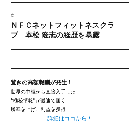
ビ
投
稿:
ゲ
次
ＮＦＣネットフィットネスクラ
次
ー
ブ 本松 隆志の経歴を暴露
の
シ
投
稿:
ョ
ン
驚きの高額報酬が発生！
世界の中枢から直接入手した
“極秘情報”が最速で届く！
勝率を上げ、利益を獲得！！
詳細はココから！