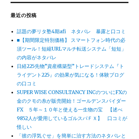
最近の投稿
話題の夢リタ塾4期afi ネタバレ 暴露と口コミ
■【期間限定特別価格】 スマートフォン時代の必
須ツール！短縮URLマルチ転送システム「短短」
の内容がネタバレ
日経225先物”資産構築型”トレードシステム『ト
ライデント225』の効果が気になる！体験ブログ
の口コミ
SUPER WISE CONSULTANCY INCのついにFXの
金のクモの糸が販売開始！ゴールデンスパイダー
FX ５年～１０年と使える一生物の宝 【述べ
9852人が愛用しているゴルスパＦＸ】 口コミが
怪しい
「彼の浮気ぐせ」を簡単に治す方法のネタバレと