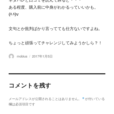
ネタバレと口コミを読んでみると・・・
ある程度、購入前に中身がわかるっていいかも。
(^^)v
文句とか批判ばかり言ってても仕方ないですよね。
ちょっと頑張ってチャレンジしてみようかしら？！
投
投
mobius
2017年1月5日
稿
稿
者
日:
コメントを残す
メールアドレスが公開されることはありません。
*
が付いている
欄は必須項目です