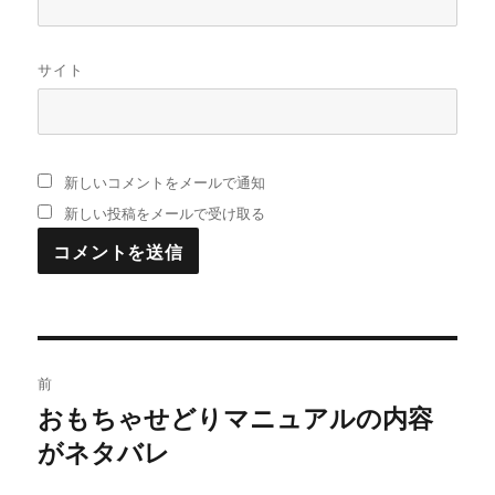
サイト
新しいコメントをメールで通知
新しい投稿をメールで受け取る
投
前
稿
おもちゃせどりマニュアルの内容
過
がネタバレ
去
ナ
の