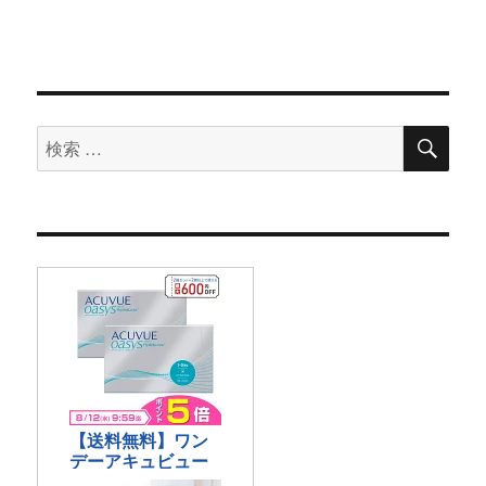
検
検
索
索
対
象: