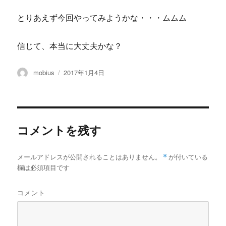
とりあえず今回やってみようかな・・・ムムム
信じて、本当に大丈夫かな？
投
投
mobius
2017年1月4日
稿
稿
者
日:
コメントを残す
メールアドレスが公開されることはありません。
*
が付いている
欄は必須項目です
コメント