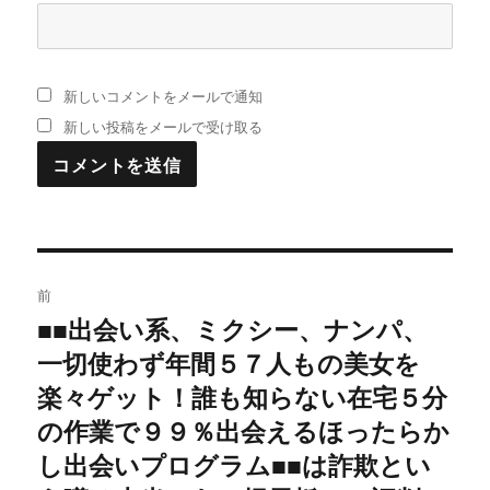
新しいコメントをメールで通知
新しい投稿をメールで受け取る
投
前
稿
■■出会い系、ミクシー、ナンパ、
過
一切使わず年間５７人もの美女を
去
ナ
の
楽々ゲット！誰も知らない在宅５分
ビ
投
の作業で９９％出会えるほったらか
稿:
ゲ
し出会いプログラム■■は詐欺とい