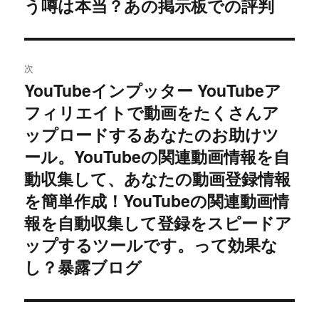
う噂は本当？あの掲示板での評判
ー
シ
ョ
次
YouTubeインプッター YouTubeア
次
ン
フィリエイトで動画をたくさんア
の
投
ップロードするあなたのお助けツ
稿:
ール。YouTubeの関連動画情報を自
動収集して、あなたの動画登録情報
を簡単作成！YouTubeの関連動画情
報を自動収集して登録をスピードア
ップするツールです。って効果な
し？暴露ブログ