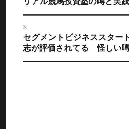
リアル競馬投資塾の噂と実
去
ナ
の
ビ
投
次
稿:
ゲ
セグメントビジネススタート
次
の
ー
志が評価されてる 怪しい
投
シ
稿:
ョ
ン