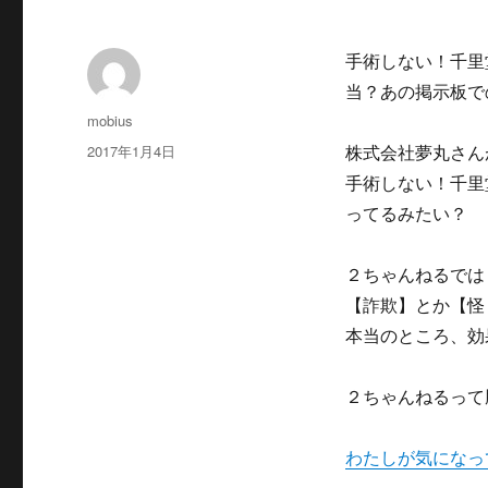
手術しない！千里
当？あの掲示板で
投
mobius
稿
投
2017年1月4日
株式会社夢丸さん
者
稿
手術しない！千里
日:
ってるみたい？
２ちゃんねるでは
【詐欺】とか【怪
本当のところ、効
２ちゃんねるって
わたしが気になっ