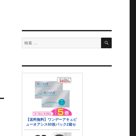
検
検
索
索
対
象: