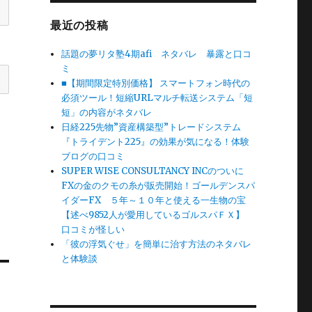
最近の投稿
話題の夢リタ塾4期afi ネタバレ 暴露と口コ
ミ
■【期間限定特別価格】 スマートフォン時代の
必須ツール！短縮URLマルチ転送システム「短
短」の内容がネタバレ
日経225先物”資産構築型”トレードシステム
『トライデント225』の効果が気になる！体験
ブログの口コミ
SUPER WISE CONSULTANCY INCのついに
FXの金のクモの糸が販売開始！ゴールデンスパ
イダーFX ５年～１０年と使える一生物の宝
【述べ9852人が愛用しているゴルスパＦＸ】
口コミが怪しい
「彼の浮気ぐせ」を簡単に治す方法のネタバレ
と体験談