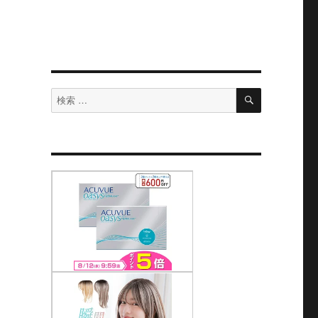
検
検
索
索
対
象: