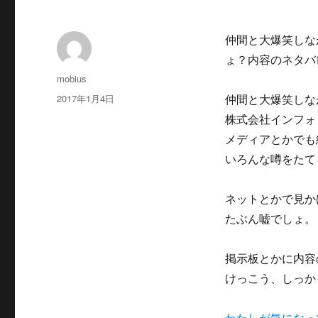
仲間と大爆笑しな
ょ？内容のネタバ
投
mobius
稿
投
2017年1月4日
仲間と大爆笑しな
者
稿
株式会社インフォ
日:
メディアとかでも
いろんな噂をたて
ネットとかで見か
たぶん嘘でしょ。
掲示板とかに内容
けっこう、しっか