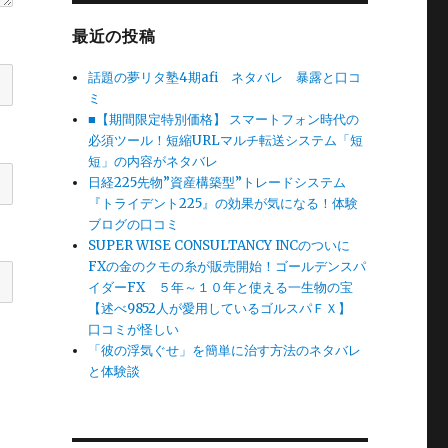
最近の投稿
話題の夢リタ塾4期afi ネタバレ 暴露と口コ
ミ
■【期間限定特別価格】 スマートフォン時代の
必須ツール！短縮URLマルチ転送システム「短
短」の内容がネタバレ
日経225先物”資産構築型”トレードシステム
『トライデント225』の効果が気になる！体験
ブログの口コミ
SUPER WISE CONSULTANCY INCのついに
FXの金のクモの糸が販売開始！ゴールデンスパ
イダーFX ５年～１０年と使える一生物の宝
【述べ9852人が愛用しているゴルスパＦＸ】
口コミが怪しい
「彼の浮気ぐせ」を簡単に治す方法のネタバレ
と体験談