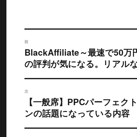
投
前
稿
BlackAffiliate～最
過
去
ナ
の評判が気になる。リアル
の
ビ
投
稿:
ゲ
次
ー
【一般席】PPCパーフェク
次
の
ンの話題になっている内容
シ
投
ョ
稿: