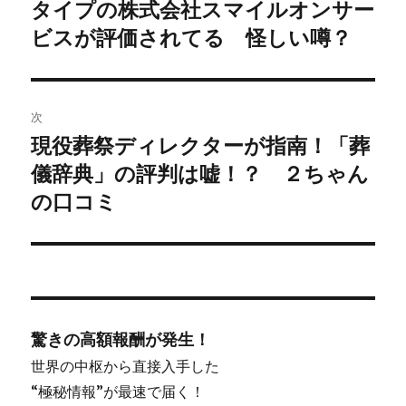
タイプの株式会社スマイルオンサー
去
ナ
の
ビスが評価されてる 怪しい噂？
ビ
投
稿:
ゲ
次
ー
現役葬祭ディレクターが指南！「葬
次
シ
儀辞典」の評判は嘘！？ ２ちゃん
の
投
の口コミ
ョ
稿:
ン
驚きの高額報酬が発生！
世界の中枢から直接入手した
“極秘情報”が最速で届く！