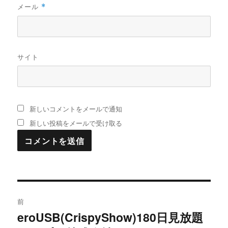
メール
*
サイト
新しいコメントをメールで通知
新しい投稿をメールで受け取る
投
前
稿
eroUSB(CrispyShow)180日見放題
過