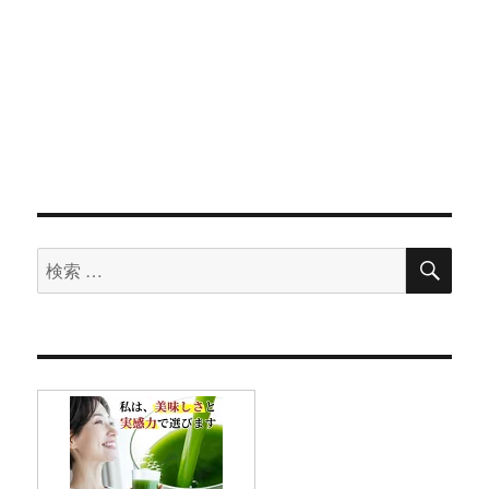
検
検
索
索
対
象: