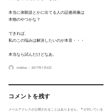
本当に体験談とかに出てる人の証拠画像は
本物のやつかな？
できれば、
私のこの悩みは解決したいのが本音・・・
本当なら試んだけどなあ。
投
投
mobius
2017年1月4日
稿
稿
者
日:
コメントを残す
メールアドレスが公開されることはありません。
*
が付いている