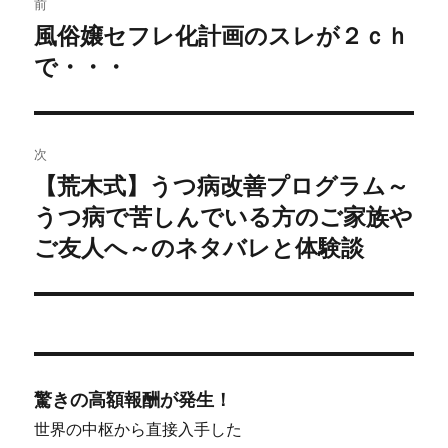
前
稿
風俗嬢セフレ化計画のスレが２ｃｈ
過
で・・・
去
ナ
の
ビ
投
稿:
ゲ
次
【荒木式】うつ病改善プログラム～
次
ー
うつ病で苦しんでいる方のご家族や
の
シ
投
ご友人へ～のネタバレと体験談
稿:
ョ
ン
驚きの高額報酬が発生！
世界の中枢から直接入手した