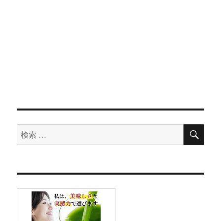
検
検
索
索
対
象: