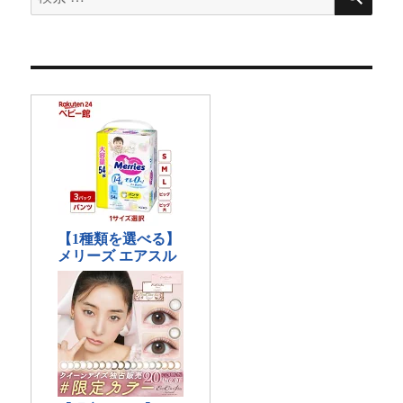
索
対
象: