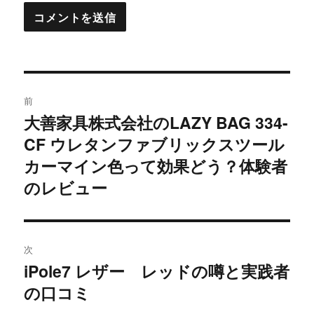
投
前
稿
大善家具株式会社のLAZY BAG 334-
過
CF ウレタンファブリックスツール
去
ナ
の
カーマイン色って効果どう？体験者
ビ
投
のレビュー
稿:
ゲ
ー
次
シ
iPole7 レザー レッドの噂と実践者
次
の口コミ
ョ
の
投