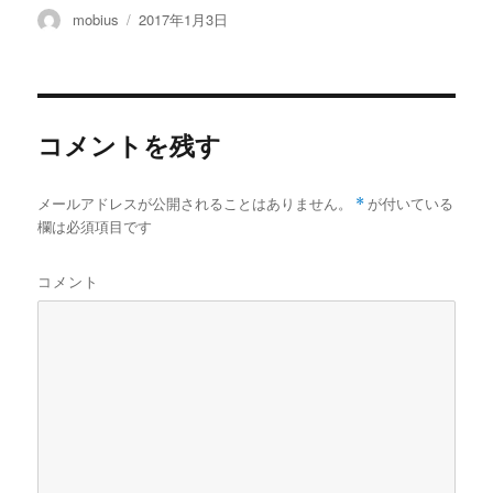
投
投
mobius
2017年1月3日
稿
稿
者
日:
コメントを残す
メールアドレスが公開されることはありません。
*
が付いている
欄は必須項目です
コメント