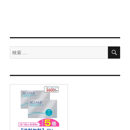
検
検
索
索
対
象: