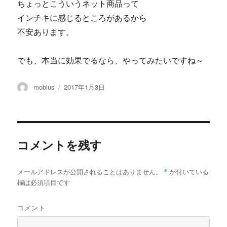
ちょっとこういうネット商品って
インチキに感じるところがあるから
不安あります。
でも、本当に効果でるなら、やってみたいですね～
投
投
mobius
2017年1月3日
稿
稿
者
日:
コメントを残す
メールアドレスが公開されることはありません。
*
が付いている
欄は必須項目です
コメント