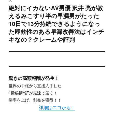
絶対にイカないAV男優 沢井 亮が教
次
ー
えるみこすり半の早漏男がたった
の
シ
投
10日で13分持続できるようになっ
稿:
た即効性のある早漏改善法はインチ
ョ
キなの？クレームや評判
ン
驚きの高額報酬が発生！
世界の中枢から直接入手した
“極秘情報”が最速で届く！
勝率を上げ、利益を獲得！！
詳細はココから！