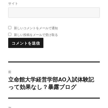
サイト
新しいコメントをメールで通知
新しい投稿をメールで受け取る
投
前
稿
立命館大学経営学部AO入試体験記
過
って効果なし？暴露ブログ
去
ナ
の
ビ
投
稿:
ゲ
次