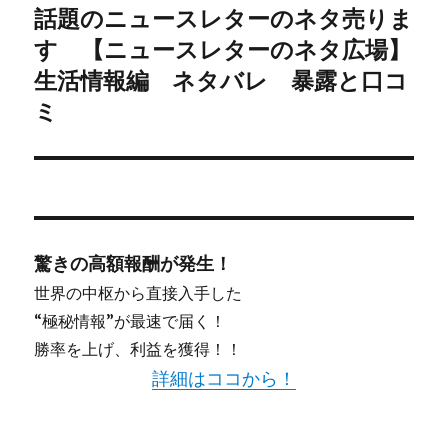
話題のニュースレターのネタ売りま
次
す 【ニュースレターのネタ広場】
の
投
生活情報編 ネタバレ 暴露と口コ
稿:
ミ
驚きの高額報酬が発生！
世界の中枢から直接入手した
“極秘情報”が最速で届く！
勝率を上げ、利益を獲得！！
詳細はココから！