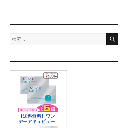
検
検
索
索
対
象: