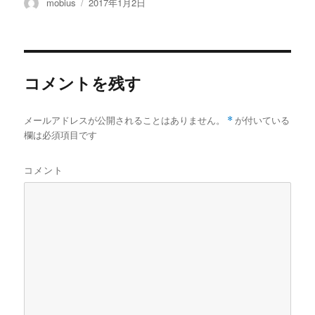
投
投
mobius
2017年1月2日
稿
稿
者
日:
コメントを残す
メールアドレスが公開されることはありません。
*
が付いている
欄は必須項目です
コメント