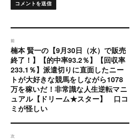
投
前
稿
楠本 賢一の【9月30日（水）で販売
過
終了！】【的中率93.2％】【回収率
去
ナ
の
233.1％】派遣切りに直面したニー
ビ
投
トが大好きな競馬をしながら1078
稿:
ゲ
万を稼いだ！非常識な人生逆転マニ
ュアル【ドリーム★スター】 口コ
ー
ミが怪しい
シ
ョ
次
ン