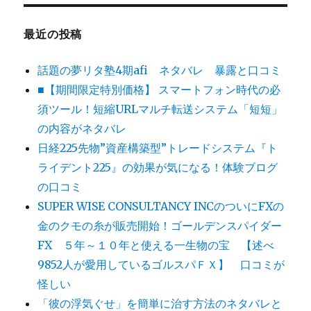
最近の投稿
話題の夢リタ塾4期afi ネタバレ 暴露と口コミ
■【期間限定特別価格】 スマートフォン時代の必
須ツール！短縮URLマルチ転送システム「短短」
の内容がネタバレ
日経225先物”資産構築型”トレードシステム『ト
ライデント225』の効果が気になる！体験ブログ
の口コミ
SUPER WISE CONSULTANCY INCのついにFXの
金のクモの糸が販売開始！ゴールデンスパイダー
FX ５年～１０年と使える一生物の宝 【述べ
9852人が愛用しているゴルスパＦＸ】 口コミが
怪しい
「彼の浮気ぐせ」を簡単に治す方法のネタバレと