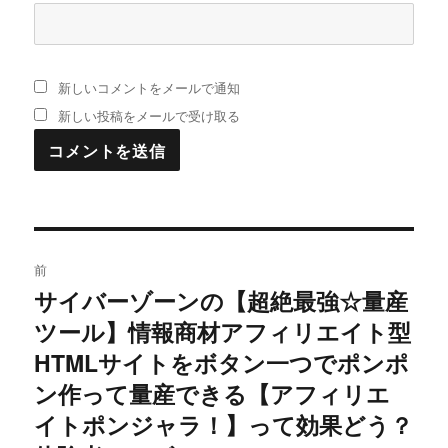
新しいコメントをメールで通知
新しい投稿をメールで受け取る
投
前
稿
サイバーゾーンの【超絶最強☆量産
過
ツール】情報商材アフィリエイト型
去
ナ
の
HTMLサイトをボタン一つでポンポ
ビ
投
ン作って量産できる【アフィリエ
稿:
ゲ
イトポンジャラ！】って効果どう？