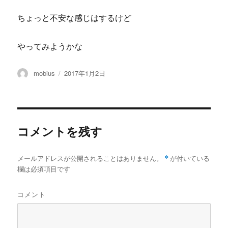
ちょっと不安な感じはするけど
やってみようかな
投
投
mobius
2017年1月2日
稿
稿
者
日:
コメントを残す
メールアドレスが公開されることはありません。
*
が付いている
欄は必須項目です
コメント