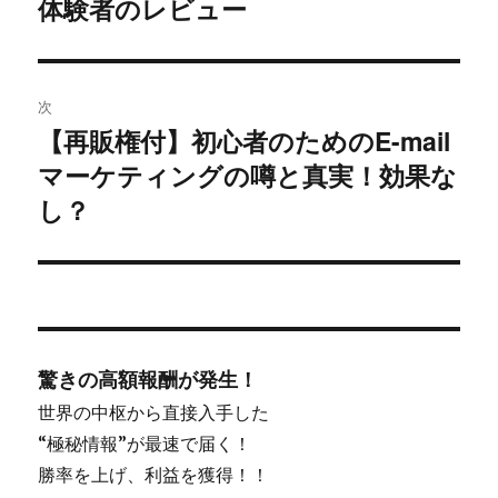
体験者のレビュー
ー
シ
ョ
次
【再販権付】初心者のためのE-mail
次
ン
マーケティングの噂と真実！効果な
の
投
し？
稿:
驚きの高額報酬が発生！
世界の中枢から直接入手した
“極秘情報”が最速で届く！
勝率を上げ、利益を獲得！！