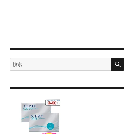
検
検
索
索
対
象: