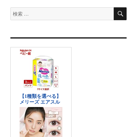
検
検
索
索
対
象: