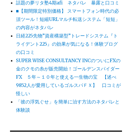
話題の夢リタ塾4期afi ネタバレ 暴露と口コミ
■【期間限定特別価格】 スマートフォン時代の必
須ツール！短縮URLマルチ転送システム「短短」
の内容がネタバレ
日経225先物”資産構築型”トレードシステム『ト
ライデント225』の効果が気になる！体験ブログ
の口コミ
SUPER WISE CONSULTANCY INCのついにFXの
金のクモの糸が販売開始！ゴールデンスパイダー
FX ５年～１０年と使える一生物の宝 【述べ
9852人が愛用しているゴルスパＦＸ】 口コミが
怪しい
「彼の浮気ぐせ」を簡単に治す方法のネタバレと
体験談