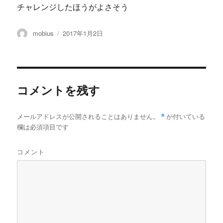
チャレンジしたほうがよさそう
投
投
mobius
2017年1月2日
稿
稿
者
日:
コメントを残す
メールアドレスが公開されることはありません。
*
が付いている
欄は必須項目です
コメント