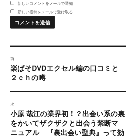
新しいコメントをメールで通知
新しい投稿をメールで受け取る
投
前
稿
楽ぱそDVDエクセル編の口コミと
過
２ｃｈの噂
去
ナ
の
ビ
投
稿:
ゲ
次
小原 哉江の業界初！？出会い系の裏
次
ー
をかいてザクザクと出会う禁断マ
の
シ
投
ニュアル 『裏出会い聖典』って効