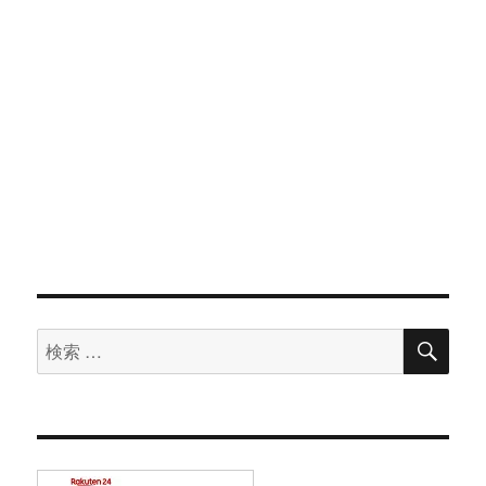
検
検
索
索
対
象: