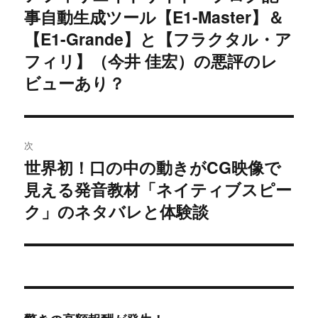
事自動生成ツール【E1-Master】＆
去
ナ
の
【E1-Grande】と【フラクタル・ア
ビ
投
フィリ】（今井 佳宏）の悪評のレ
稿:
ゲ
ビューあり？
ー
シ
次
世界初！口の中の動きがCG映像で
ョ
次
見える発音教材「ネイティブスピー
の
ン
投
ク」のネタバレと体験談
稿: