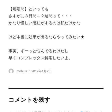
【短期間】といっても
さすがに３日間～２週間って・・・
かなり怪しい感じがするのは私だけかな
けど本当に効果が出るならやってみたい★
事実、ずーっと悩んでるわけだし
早くコンプレックス解消したいよ。
投
投
mobius
2017年1月2日
稿
稿
者
日:
コメントを残す