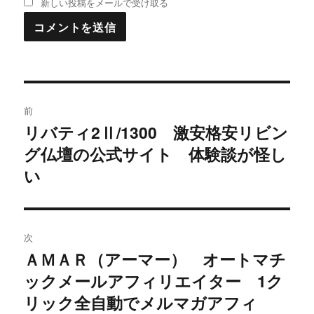
新しい投稿をメールで受け取る
投
前
稿
リバティ2Ⅱ/1300 激安格安リビン
過
グ仏壇の公式サイト 体験談が怪し
去
ナ
の
い
ビ
投
稿:
ゲ
次
ー
ＡＭＡＲ（アーマー） オートマチ
次
シ
ックメールアフィリエイター 1ク
の
投
リック全自動でメルマガアフィ
ョ