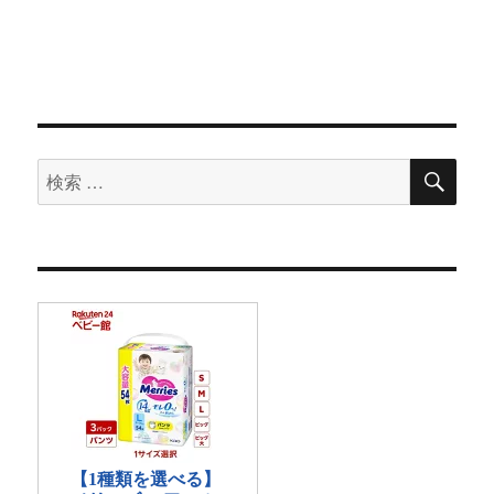
検
検
索
索
対
象: