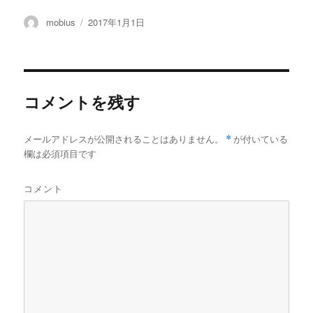
投
投
mobius
2017年1月1日
稿
稿
者
日:
コメントを残す
メールアドレスが公開されることはありません。
*
が付いている
欄は必須項目です
コメント