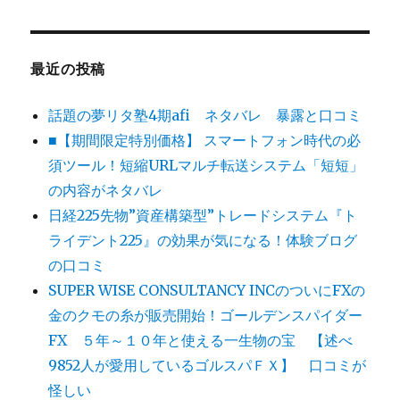
最近の投稿
話題の夢リタ塾4期afi ネタバレ 暴露と口コミ
■【期間限定特別価格】 スマートフォン時代の必
須ツール！短縮URLマルチ転送システム「短短」
の内容がネタバレ
日経225先物”資産構築型”トレードシステム『ト
ライデント225』の効果が気になる！体験ブログ
の口コミ
SUPER WISE CONSULTANCY INCのついにFXの
金のクモの糸が販売開始！ゴールデンスパイダー
FX ５年～１０年と使える一生物の宝 【述べ
9852人が愛用しているゴルスパＦＸ】 口コミが
怪しい