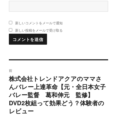
新しいコメントをメールで通知
新しい投稿をメールで受け取る
投
前
稿
株式会社トレンドアクアのママさ
過
んバレー上達革命【元・全日本女子
去
ナ
の
バレー監督 葛和伸元 監修】
ビ
投
DVD2枚組って効果どう？体験者の
稿:
ゲ
レビュー