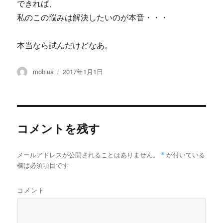
できれば、
私のこの悩みは解決したいのが本音・・・
本当なら試んだけどなあ。
投
投
mobius
2017年1月1日
稿
稿
者
日:
コメントを残す
メールアドレスが公開されることはありません。
*
が付いている
欄は必須項目です
コメント