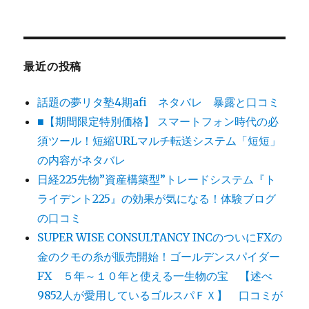
最近の投稿
話題の夢リタ塾4期afi ネタバレ 暴露と口コミ
■【期間限定特別価格】 スマートフォン時代の必
須ツール！短縮URLマルチ転送システム「短短」
の内容がネタバレ
日経225先物”資産構築型”トレードシステム『ト
ライデント225』の効果が気になる！体験ブログ
の口コミ
SUPER WISE CONSULTANCY INCのついにFXの
金のクモの糸が販売開始！ゴールデンスパイダー
FX ５年～１０年と使える一生物の宝 【述べ
9852人が愛用しているゴルスパＦＸ】 口コミが