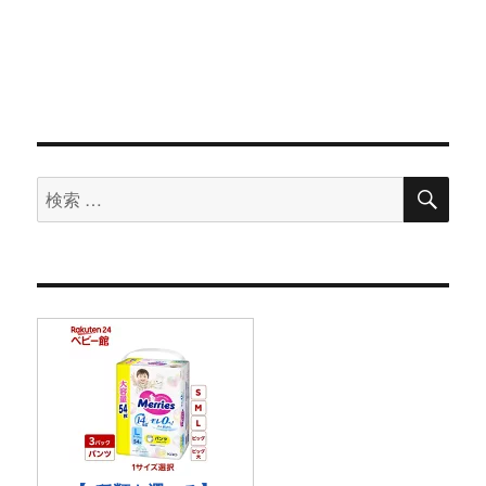
検
検
索
索
対
象: