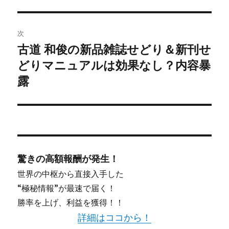
ー
シ
次
古道 和俊の新品雑誌せどり＆新刊せ
ョ
次
どりマニュアルは効果なし？内容暴
の
ン
投
露
稿:
驚きの高額報酬が発生！
世界の中枢から直接入手した
“極秘情報”が最速で届く！
勝率を上げ、利益を獲得！！
詳細はココから！