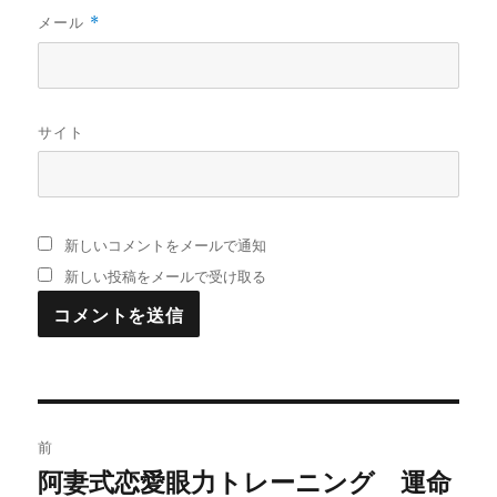
メール
*
サイト
新しいコメントをメールで通知
新しい投稿をメールで受け取る
投
前
稿
阿妻式恋愛眼力トレーニング 運命
過