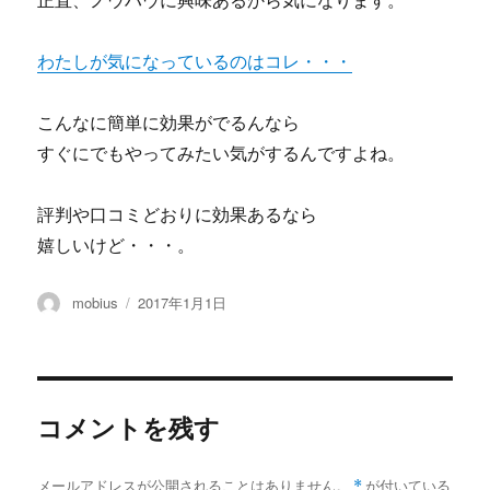
正直、ノウハウに興味あるから気になります。
わたしが気になっているのはコレ・・・
こんなに簡単に効果がでるんなら
すぐにでもやってみたい気がするんですよね。
評判や口コミどおりに効果あるなら
嬉しいけど・・・。
投
投
mobius
2017年1月1日
稿
稿
者
日:
コメントを残す
メールアドレスが公開されることはありません。
*
が付いている