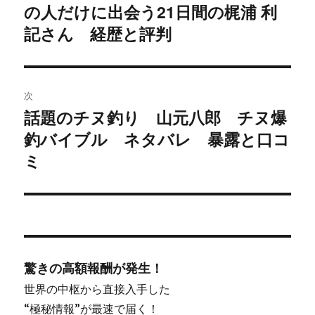
の人だけに出会う21日間の梶浦 利
去
ナ
の
記さん 経歴と評判
ビ
投
稿:
ゲ
次
ー
話題のチヌ釣り 山元八郎 チヌ爆
次
シ
釣バイブル ネタバレ 暴露と口コ
の
投
ミ
ョ
稿:
ン
驚きの高額報酬が発生！
世界の中枢から直接入手した
“極秘情報”が最速で届く！