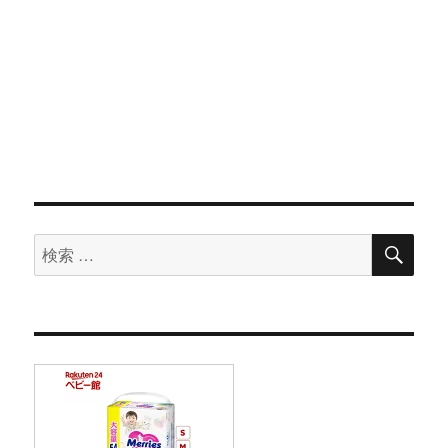
検
検
索
索
対
象: