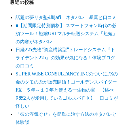
最近の投稿
話題の夢リタ塾4期afi ネタバレ 暴露と口コミ
■【期間限定特別価格】 スマートフォン時代の必
須ツール！短縮URLマルチ転送システム「短短」
の内容がネタバレ
日経225先物”資産構築型”トレードシステム『ト
ライデント225』の効果が気になる！体験ブログ
の口コミ
SUPER WISE CONSULTANCY INCのついにFXの
金のクモの糸が販売開始！ゴールデンスパイダー
FX ５年～１０年と使える一生物の宝 【述べ
9852人が愛用しているゴルスパＦＸ】 口コミが
怪しい
「彼の浮気ぐせ」を簡単に治す方法のネタバレと
体験談