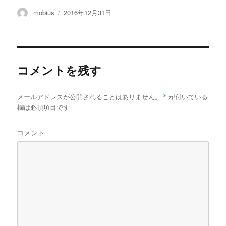
投
投
mobius
2016年12月31日
稿
稿
者
日:
コメントを残す
メールアドレスが公開されることはありません。
*
が付いている
欄は必須項目です
コメント