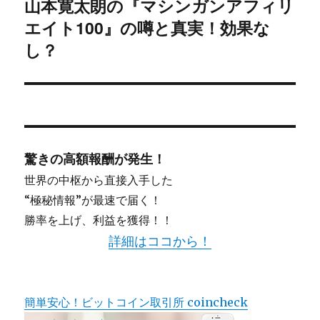
山本寛太朗の『マシンガンアフィリ
の
ン
投
エイト100』の噂と真実！効果な
稿:
し？
驚きの高額報酬が発生！
世界の中枢から直接入手した
“極秘情報”が最速で届く！
勝率を上げ、利益を獲得！！
詳細はココから！
簡単安心！ビットコイン取引所 coincheck