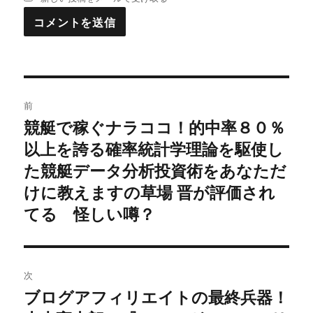
投
前
稿
競艇で稼ぐナラココ！的中率８０％
過
以上を誇る確率統計学理論を駆使し
去
ナ
の
た競艇データ分析投資術をあなただ
ビ
投
けに教えますの草場 晋が評価され
稿:
ゲ
てる 怪しい噂？
ー
シ
次
ブログアフィリエイトの最終兵器！
ョ
次