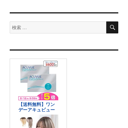
検
検
索
索
対
象: