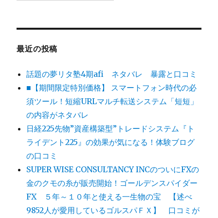
最近の投稿
話題の夢リタ塾4期afi ネタバレ 暴露と口コミ
■【期間限定特別価格】 スマートフォン時代の必
須ツール！短縮URLマルチ転送システム「短短」
の内容がネタバレ
日経225先物”資産構築型”トレードシステム『ト
ライデント225』の効果が気になる！体験ブログ
の口コミ
SUPER WISE CONSULTANCY INCのついにFXの
金のクモの糸が販売開始！ゴールデンスパイダー
FX ５年～１０年と使える一生物の宝 【述べ
9852人が愛用しているゴルスパＦＸ】 口コミが