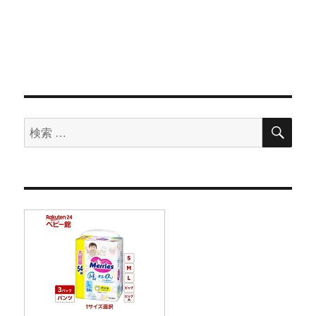
検
検
索
索
対
象: