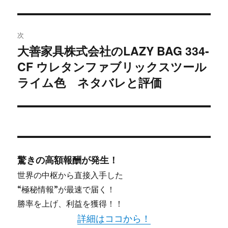
ゲ
ー
次
シ
大善家具株式会社のLAZY BAG 334-
次
CF ウレタンファブリックスツール
ョ
の
投
ライム色 ネタバレと評価
ン
稿:
驚きの高額報酬が発生！
世界の中枢から直接入手した
“極秘情報”が最速で届く！
勝率を上げ、利益を獲得！！
詳細はココから！