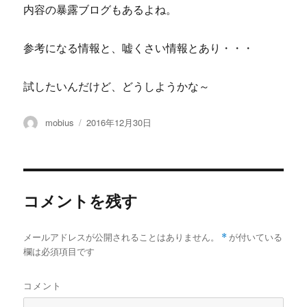
内容の暴露ブログもあるよね。
参考になる情報と、嘘くさい情報とあり・・・
試したいんだけど、どうしようかな～
投
投
mobius
2016年12月30日
稿
稿
者
日:
コメントを残す
メールアドレスが公開されることはありません。
*
が付いている
欄は必須項目です
コメント