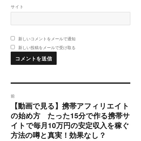
サイト
新しいコメントをメールで通知
新しい投稿をメールで受け取る
投
前
稿
【動画で見る】携帯アフィリエイト
過
の始め方 たった15分で作る携帯サ
去
ナ
の
イトで毎月10万円の安定収入を稼ぐ
ビ
投
方法の噂と真実！効果なし？
稿: