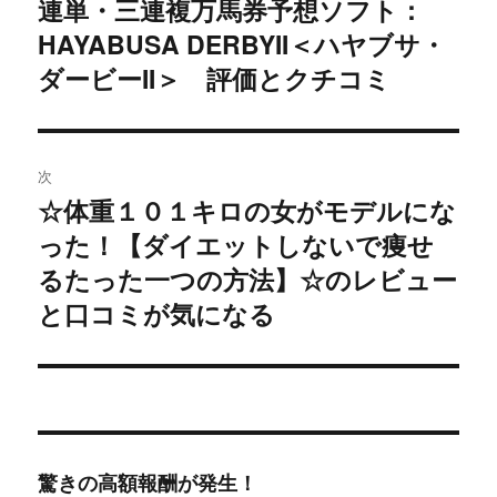
連単・三連複万馬券予想ソフト：
稿:
ゲ
HAYABUSA DERBYII＜ハヤブサ・
ダービーII＞ 評価とクチコミ
ー
シ
ョ
次
☆体重１０１キロの女がモデルにな
次
ン
った！【ダイエットしないで痩せ
の
投
るたった一つの方法】☆のレビュー
稿:
と口コミが気になる
驚きの高額報酬が発生！