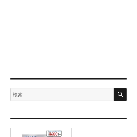
検
検
索
索
対
象: