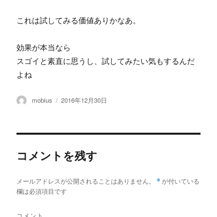
これは試してみる価値ありかなあ。
効果が本当なら
スゴイと素直に思うし、試してみたい気もするんだ
よね
投
投
mobius
2016年12月30日
稿
稿
者
日:
コメントを残す
メールアドレスが公開されることはありません。
*
が付いている
欄は必須項目です
コメント