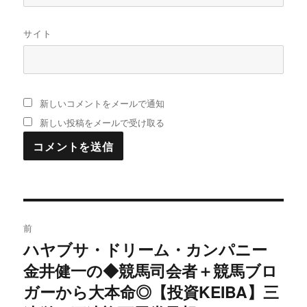
サイト
新しいコメントをメールで通知
新しい投稿をメールで受け取る
投
前
稿
ハヤブサ・ドリーム・カンパニー
過
金井健一の◆競馬司会者＋競馬ブロ
去
ナ
の
ガーから大本命◎【投資KEIBA】三
ビ
投