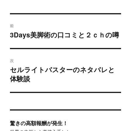
投
前
稿
3Days美脚術の口コミと２ｃｈの噂
過
去
ナ
の
ビ
投
次
稿:
ゲ
セルライトバスターのネタバレと
次
体験談
の
ー
投
シ
稿:
ョ
ン
驚きの高額報酬が発生！