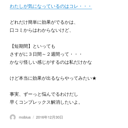
わたしが気になっているのはコレ・・・
どれだけ簡単に効果がでるかは、
口コミからはわからないけど、
【短期間】といっても
さすがに３日間～２週間って・・・
かなり怪しい感じがするのは私だけかな
けど本当に効果が出るならやってみたい★
事実、ずーっと悩んでるわけだし
早くコンプレックス解消したいよ。
投
投
mobius
2016年12月30日
稿
稿