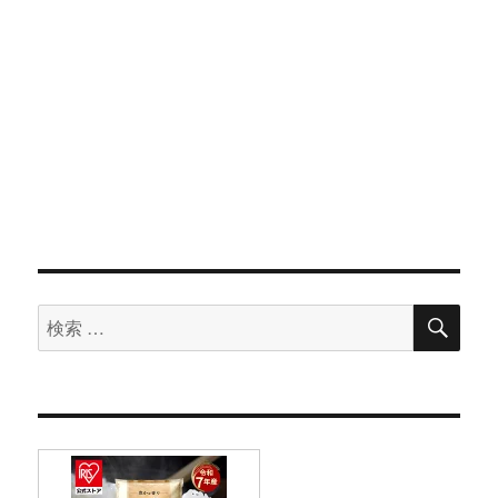
検
検
索
索
対
象: