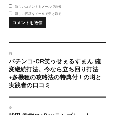
新しいコメントをメールで通知
新しい投稿をメールで受け取る
投
前
稿
パチンコ-CR笑ゥせぇるすまん 確
過
変継続打法。今なら立ち回り打法
去
ナ
の
+多機種の攻略法の特典付！の噂と
ビ
投
実践者の口コミ
稿:
ゲ
ー
次
シ