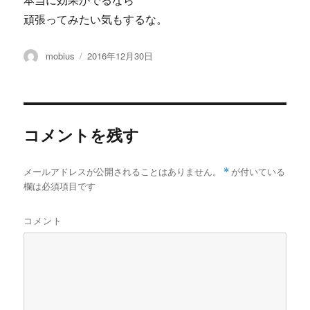
本当に効果がでるなら
頑張ってみたい気もするな。
投
投
mobius
2016年12月30日
稿
稿
者
日:
コメントを残す
メールアドレスが公開されることはありません。
*
が付いている
欄は必須項目です
コメント