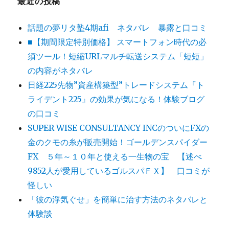
最近の投稿
話題の夢リタ塾4期afi ネタバレ 暴露と口コミ
■【期間限定特別価格】 スマートフォン時代の必
須ツール！短縮URLマルチ転送システム「短短」
の内容がネタバレ
日経225先物”資産構築型”トレードシステム『ト
ライデント225』の効果が気になる！体験ブログ
の口コミ
SUPER WISE CONSULTANCY INCのついにFXの
金のクモの糸が販売開始！ゴールデンスパイダー
FX ５年～１０年と使える一生物の宝 【述べ
9852人が愛用しているゴルスパＦＸ】 口コミが
怪しい
「彼の浮気ぐせ」を簡単に治す方法のネタバレと
体験談