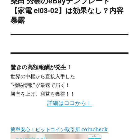
柴田 秀樹のeBayテンプレート
次
【家電 el03-02】は効果なし？内容
ョ
の
投
暴露
ン
稿:
驚きの高額報酬が発生！
世界の中枢から直接入手した
“極秘情報”が最速で届く！
勝率を上げ、利益を獲得！！
詳細はココから！
簡単安心！ビットコイン取引所 coincheck