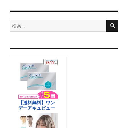
検
検
索
索
対
象: