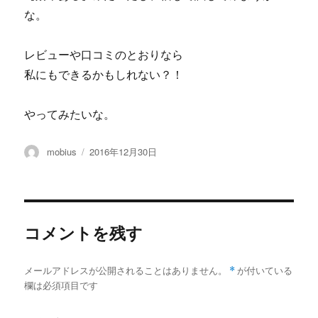
な。
レビューや口コミのとおりなら
私にもできるかもしれない？！
やってみたいな。
投
投
mobius
2016年12月30日
稿
稿
者
日:
コメントを残す
メールアドレスが公開されることはありません。
*
が付いている
欄は必須項目です