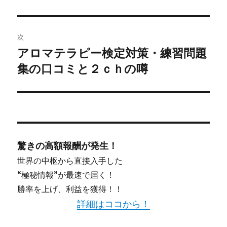
投
稿:
ゲ
次
ー
アロマテラピー検定対策・練習問題
次
シ
集の口コミと２ｃｈの噂
の
投
ョ
稿:
ン
驚きの高額報酬が発生！
世界の中枢から直接入手した
“極秘情報”が最速で届く！
勝率を上げ、利益を獲得！！
詳細はココから！