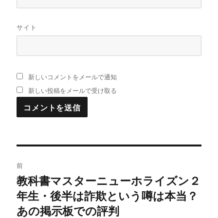
サイト
新しいコメントをメールで通知
新しい投稿をメールで受け取る
投
前
稿
教科書マスターニューホライズン２
過
年生・後半は詐欺という噂は本当？
去
ナ
の
あの掲示板での評判
ビ