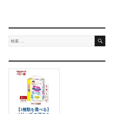
検
検
索
索
対
象: