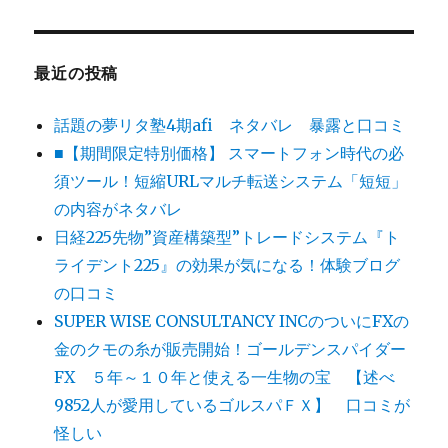
最近の投稿
話題の夢リタ塾4期afi ネタバレ 暴露と口コミ
■【期間限定特別価格】 スマートフォン時代の必
須ツール！短縮URLマルチ転送システム「短短」
の内容がネタバレ
日経225先物”資産構築型”トレードシステム『ト
ライデント225』の効果が気になる！体験ブログ
の口コミ
SUPER WISE CONSULTANCY INCのついにFXの
金のクモの糸が販売開始！ゴールデンスパイダー
FX ５年～１０年と使える一生物の宝 【述べ
9852人が愛用しているゴルスパＦＸ】 口コミが
怪しい