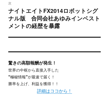
次
シ
ナイトエイトFX2014ロボットシグ
次
ナル版 合同会社あゆみインベスト
ョ
の
投
メントの経歴を暴露
ン
稿:
驚きの高額報酬が発生！
世界の中枢から直接入手した
“極秘情報”が最速で届く！
勝率を上げ、利益を獲得！！
詳細はココから！