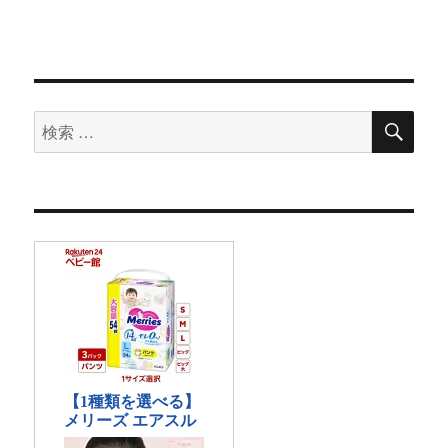
検
検
索
索
対
象: