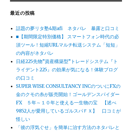
最近の投稿
話題の夢リタ塾4期afi ネタバレ 暴露と口コミ
■【期間限定特別価格】 スマートフォン時代の必
須ツール！短縮URLマルチ転送システム「短短」
の内容がネタバレ
日経225先物”資産構築型”トレードシステム『ト
ライデント225』の効果が気になる！体験ブログ
の口コミ
SUPER WISE CONSULTANCY INCのついにFXの
金のクモの糸が販売開始！ゴールデンスパイダー
FX ５年～１０年と使える一生物の宝 【述べ
9852人が愛用しているゴルスパＦＸ】 口コミが
怪しい
「彼の浮気ぐせ」を簡単に治す方法のネタバレと