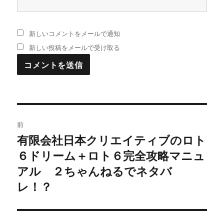
新しいコメントをメールで通知
新しい投稿をメールで受け取る
投
前
稿
有限会社日本クリエイティブのロト
過
６ドリーム＋ロト６完全攻略マニュ
去
ナ
の
アル ２ちゃんねるでネタバ
ビ
投
レ！？
稿:
ゲ
ー