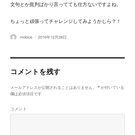
文句とか批判ばかり言ってても仕方ないですよね。
ちょっと頑張ってチャレンジしてみようかしら？！
投
投
mobius
2016年12月28日
稿
稿
者
日:
コメントを残す
メールアドレスが公開されることはありません。
*
が付いている
欄は必須項目です
コメント