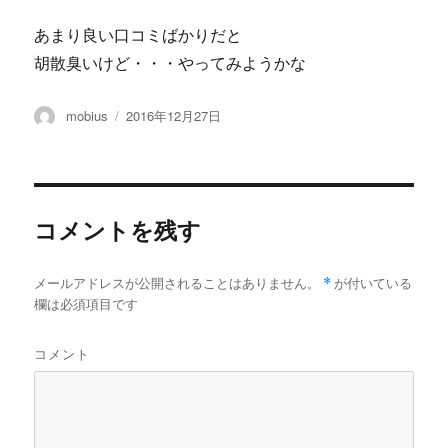
あまり良い口コミばかりだと
胡散臭いけど・・・やってみようかな
投
投
mobius
2016年12月27日
稿
稿
者
日:
コメントを残す
メールアドレスが公開されることはありません。
*
が付いている
欄は必須項目です
コメント