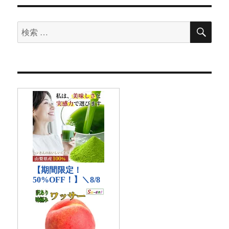
検
検
索
索
対
象: