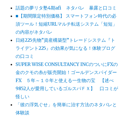
話題の夢リタ塾4期afi ネタバレ 暴露と口コミ
■【期間限定特別価格】 スマートフォン時代の必
須ツール！短縮URLマルチ転送システム「短短」
の内容がネタバレ
日経225先物”資産構築型”トレードシステム『ト
ライデント225』の効果が気になる！体験ブログ
の口コミ
SUPER WISE CONSULTANCY INCのついにFXの
金のクモの糸が販売開始！ゴールデンスパイダー
FX ５年～１０年と使える一生物の宝 【述べ
9852人が愛用しているゴルスパＦＸ】 口コミが
怪しい
「彼の浮気ぐせ」を簡単に治す方法のネタバレと
体験談