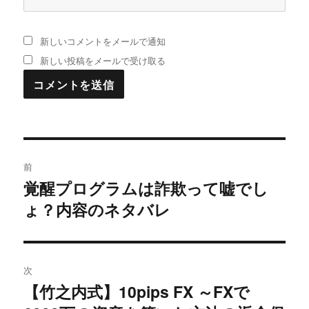
新しいコメントをメールで通知
新しい投稿をメールで受け取る
投
前
稿
覚醒プログラムは詐欺って嘘でし
過
ょ？内容のネタバレ
去
ナ
の
ビ
投
稿:
ゲ
次
【竹之内式】10pips FX ～FXで
次
ー