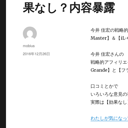
果なし？内容暴露
今井 佳宏の戦略
Master】＆【
投
mobius
稿
投
2016年12月26日
今井 佳宏さんの
者
稿
戦略的アフィリエイ
日:
Grande】と
口コミとかで
いろいろな意見の
実際は【効果なし
わたしが気になっ