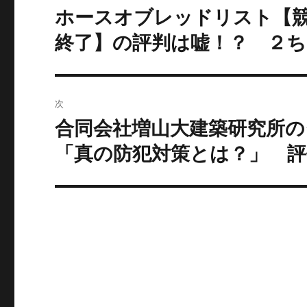
稿
ホースオブレッドリスト【
過
去
ナ
終了】の評判は嘘！？ ２
の
ビ
投
稿:
ゲ
次
ー
合同会社増山大建築研究所の
次
の
「真の防犯対策とは？」 
シ
投
ョ
稿:
ン