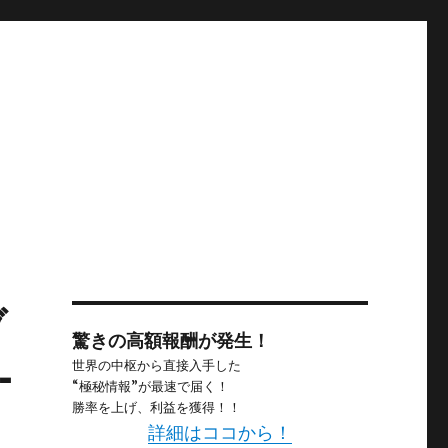
ブ
驚きの高額報酬が発生！
-
世界の中枢から直接入手した
“極秘情報”が最速で届く！
勝率を上げ、利益を獲得！！
詳細はココから！