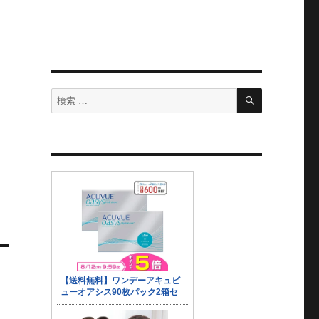
検
検
索
索
対
象: