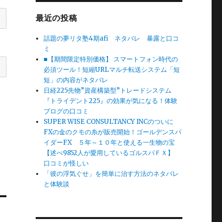
最近の投稿
話題の夢リタ塾4期afi ネタバレ 暴露と口コ
ミ
■【期間限定特別価格】 スマートフォン時代の
必須ツール！短縮URLマルチ転送システム「短
短」の内容がネタバレ
日経225先物”資産構築型”トレードシステム
『トライデント225』の効果が気になる！体験
ブログの口コミ
SUPER WISE CONSULTANCY INCのついに
FXの金のクモの糸が販売開始！ゴールデンスパ
イダーFX ５年～１０年と使える一生物の宝
【述べ9852人が愛用しているゴルスパＦＸ】
口コミが怪しい
「彼の浮気ぐせ」を簡単に治す方法のネタバレ
と体験談