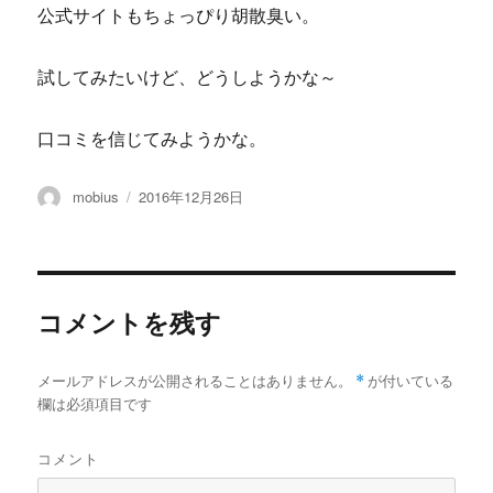
公式サイトもちょっぴり胡散臭い。
試してみたいけど、どうしようかな～
口コミを信じてみようかな。
投
投
mobius
2016年12月26日
稿
稿
者
日:
コメントを残す
メールアドレスが公開されることはありません。
*
が付いている
欄は必須項目です
コメント