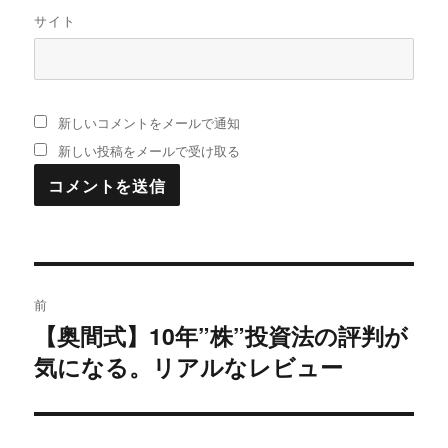
サイト
新しいコメントをメールで通知
新しい投稿をメールで受け取る
投
前
稿
【奥間式】10年”株”投資法の評判が
過
気になる。リアルなレビュー
去
ナ
の
ビ
投
稿: