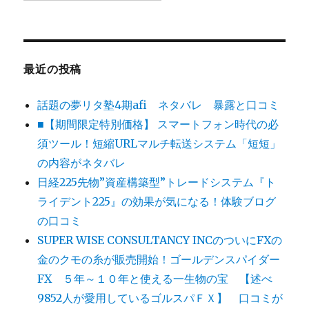
最近の投稿
話題の夢リタ塾4期afi ネタバレ 暴露と口コミ
■【期間限定特別価格】 スマートフォン時代の必
須ツール！短縮URLマルチ転送システム「短短」
の内容がネタバレ
日経225先物”資産構築型”トレードシステム『ト
ライデント225』の効果が気になる！体験ブログ
の口コミ
SUPER WISE CONSULTANCY INCのついにFXの
金のクモの糸が販売開始！ゴールデンスパイダー
FX ５年～１０年と使える一生物の宝 【述べ
9852人が愛用しているゴルスパＦＸ】 口コミが