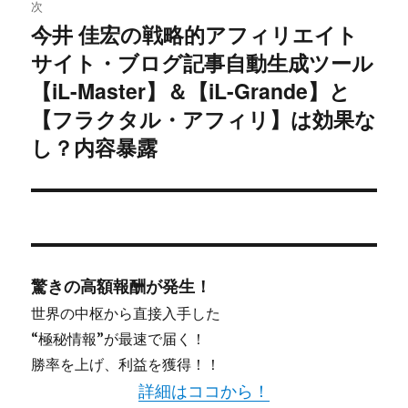
ゲ
次
今井 佳宏の戦略的アフィリエイト
次
ー
サイト・ブログ記事自動生成ツール
の
シ
投
【iL-Master】＆【iL-Grande】と
稿:
【フラクタル・アフィリ】は効果な
ョ
し？内容暴露
ン
驚きの高額報酬が発生！
世界の中枢から直接入手した
“極秘情報”が最速で届く！
勝率を上げ、利益を獲得！！
詳細はココから！