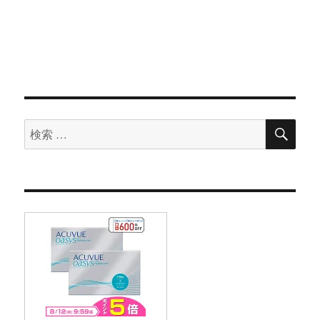
検
検
索
索
対
象: