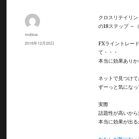
クロスリテイリン
の18ステップ 
投
mobius
稿
投
2016年12月25日
FXライントレード
者
稿
て・・・
日:
本当に効果ありか
ネットで見つけて
ずーっと気になっ
実際
話題性が高いから
本当に効果が出る