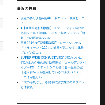
最近の投稿
話題の夢リタ塾4期afi ネタバレ 暴露と口コ
ミ
■【期間限定特別価格】 スマートフォン時代の
必須ツール！短縮URLマルチ転送システム「短
短」の内容がネタバレ
日経225先物”資産構築型”トレードシステム
『トライデント225』の効果が気になる！体験
ブログの口コミ
SUPER WISE CONSULTANCY INCのついに
FXの金のクモの糸が販売開始！ゴールデンスパ
イダーFX ５年～１０年と使える一生物の宝
【述べ9852人が愛用しているゴルスパＦＸ】
口コミが怪しい
「彼の浮気ぐせ」を簡単に治す方法のネタバレ
と体験談