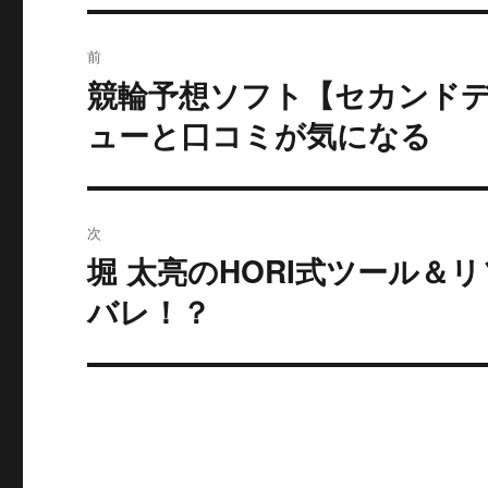
投
前
稿
競輪予想ソフト【セカンド
過
去
ナ
ューと口コミが気になる
の
ビ
投
稿:
ゲ
次
ー
堀 太亮のHORI式ツール
次
の
バレ！？
シ
投
ョ
稿:
ン