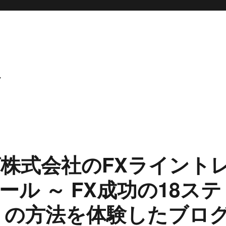
ト
株式会社のFXライント
ル ～ FX成功の18ステ
）の方法を体験したブロ