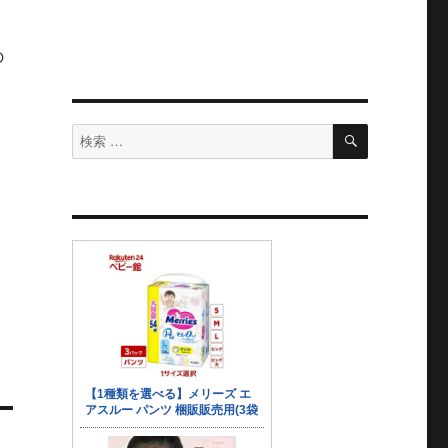
の
検
検
索
索
対
象: