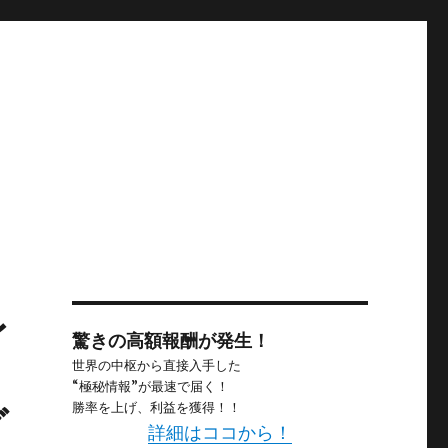
レ
驚きの高額報酬が発生！
世界の中枢から直接入手した
“極秘情報”が最速で届く！
グ
勝率を上げ、利益を獲得！！
詳細はココから！