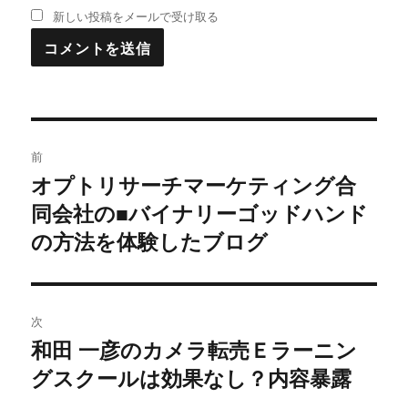
新しい投稿をメールで受け取る
投
前
稿
オプトリサーチマーケティング合
過
同会社の■バイナリーゴッドハンド
去
ナ
の
の方法を体験したブログ
ビ
投
稿:
ゲ
次
ー
和田 一彦のカメラ転売Ｅラーニン
次
シ
グスクールは効果なし？内容暴露
の
投
ョ