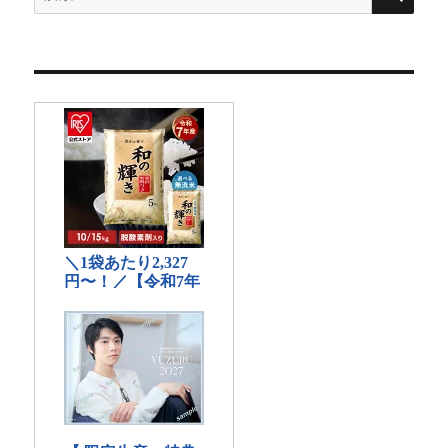
索
対
象: