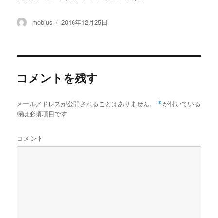
投
投
mobius
2016年12月25日
稿
稿
者
日:
コメントを残す
メールアドレスが公開されることはありません。
*
が付いている
欄は必須項目です
コメント