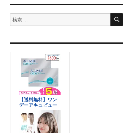
検
検
索
索
対
象: