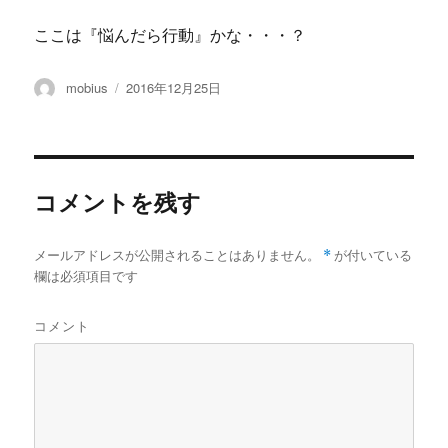
ここは『悩んだら行動』かな・・・？
投
投
mobius
2016年12月25日
稿
稿
者
日:
コメントを残す
メールアドレスが公開されることはありません。
*
が付いている
欄は必須項目です
コメント