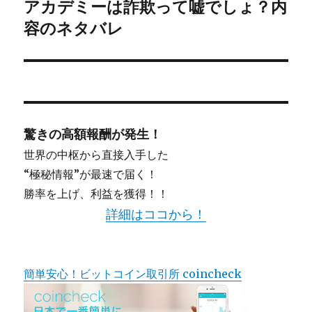
投
アカデミーは詐欺って嘘でしょ？内
稿:
容のネタバレ
ョ
ン
驚きの高額報酬が発生！
世界の中枢から直接入手した
“極秘情報”が最速で届く！
勝率を上げ、利益を獲得！！
詳細はココから！
簡単安心！ビットコイン取引所 coincheck