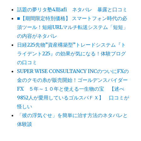
話題の夢リタ塾4期afi ネタバレ 暴露と口コミ
■【期間限定特別価格】 スマートフォン時代の必
須ツール！短縮URLマルチ転送システム「短短」
の内容がネタバレ
日経225先物”資産構築型”トレードシステム『ト
ライデント225』の効果が気になる！体験ブログ
の口コミ
SUPER WISE CONSULTANCY INCのついにFXの
金のクモの糸が販売開始！ゴールデンスパイダー
FX ５年～１０年と使える一生物の宝 【述べ
9852人が愛用しているゴルスパＦＸ】 口コミが
怪しい
「彼の浮気ぐせ」を簡単に治す方法のネタバレと
体験談