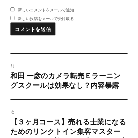
新しいコメントをメールで通知
新しい投稿をメールで受け取る
投
前
稿
和田 一彦のカメラ転売Ｅラーニン
過
グスクールは効果なし？内容暴露
去
ナ
の
ビ
投
稿:
ゲ
次
【３ヶ月コース】売れる士業になる
次
ー
ためのリンクトイン集客マスター
の
シ