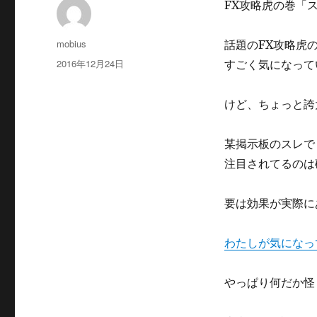
FX攻略虎の巻「
投
mobius
話題のFX攻略虎
稿
投
2016年12月24日
すごく気になって
者
稿
日:
けど、ちょっと誇
某掲示板のスレで
注目されてるのは
要は効果が実際に
わたしが気になっ
やっぱり何だか怪