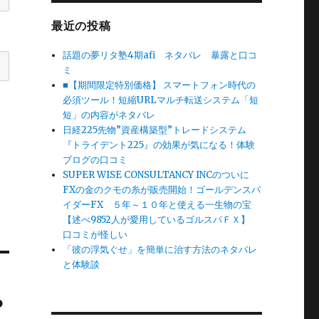
最近の投稿
話題の夢リタ塾4期afi ネタバレ 暴露と口コ
ミ
■【期間限定特別価格】 スマートフォン時代の
必須ツール！短縮URLマルチ転送システム「短
短」の内容がネタバレ
日経225先物”資産構築型”トレードシステム
『トライデント225』の効果が気になる！体験
ブログの口コミ
SUPER WISE CONSULTANCY INCのついに
FXの金のクモの糸が販売開始！ゴールデンスパ
イダーFX ５年～１０年と使える一生物の宝
【述べ9852人が愛用しているゴルスパＦＸ】
口コミが怪しい
「彼の浮気ぐせ」を簡単に治す方法のネタバレ
と体験談
？