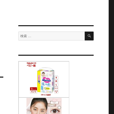
検
検
索
索
対
象: