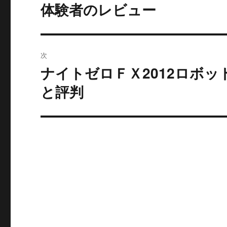
去
ナ
体験者のレビュー
の
ビ
投
稿:
ゲ
次
ー
ナイトゼロＦＸ2012ロボ
次
の
と評判
シ
投
ョ
稿:
ン