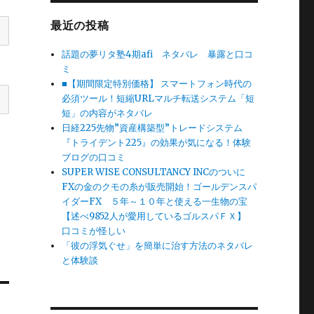
最近の投稿
話題の夢リタ塾4期afi ネタバレ 暴露と口コ
ミ
■【期間限定特別価格】 スマートフォン時代の
必須ツール！短縮URLマルチ転送システム「短
短」の内容がネタバレ
日経225先物”資産構築型”トレードシステム
『トライデント225』の効果が気になる！体験
ブログの口コミ
SUPER WISE CONSULTANCY INCのついに
FXの金のクモの糸が販売開始！ゴールデンスパ
イダーFX ５年～１０年と使える一生物の宝
【述べ9852人が愛用しているゴルスパＦＸ】
口コミが怪しい
「彼の浮気ぐせ」を簡単に治す方法のネタバレ
と体験談