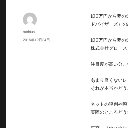
100万円から夢
ドバイザーズ）の
投
mobius
稿
投
2016年12月24日
100万円から夢
者
稿
株式会社グロース
日:
注目度が高い分、
あまり良くないレ
それが本当かどう
ネットの評判や噂
実際のところどう