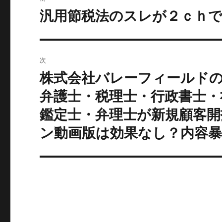
稿
汎用節税法のスレが２ｃｈ
過
去
ナ
の
ビ
投
次
稿:
ゲ
株式会社バレーフィールド
次
の
ー
弁護士・税理士・行政書士・
投
鑑定士・弁理士が新規顧客
シ
稿:
ン動画版は効果なし？内容暴
ョ
ン