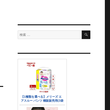
検
検
索
索
対
象: