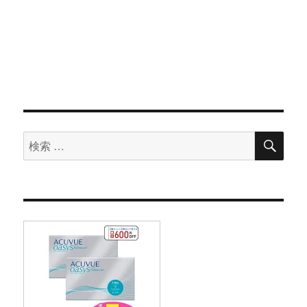
検
検
索
索
対
象: