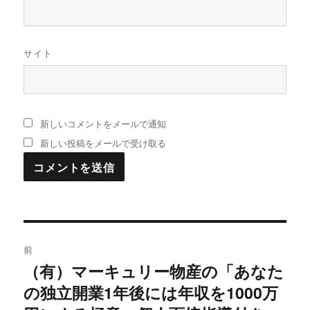
サイト
新しいコメントをメールで通知
新しい投稿をメールで受け取る
投
前
稿
（有）マーキュリー物産の「あなた
過
の独立開業1年後には年収を1000万
去
ナ
の