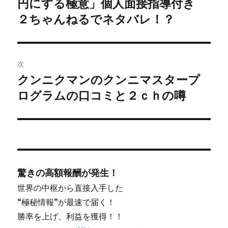
円にする極意」個人面接指導付き
ビ
投
２ちゃんねるでネタバレ！？
稿:
ゲ
ー
次
シ
クンニクマンのクンニマスタープ
次
ログラムの口コミと２ｃｈの噂
ョ
の
投
ン
稿:
驚きの高額報酬が発生！
世界の中枢から直接入手した
“極秘情報”が最速で届く！
勝率を上げ、利益を獲得！！