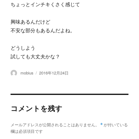
ちょっとインチキくさく感じて
興味あるんだけど
不安な部分もあるんだよね。
どうしよう
試しても大丈夫かな？
投
投
mobius
2016年12月24日
稿
稿
者
日:
コメントを残す
メールアドレスが公開されることはありません。
*
が付いている
欄は必須項目です