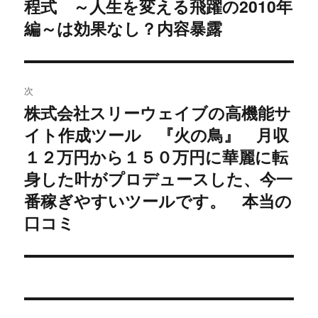
程式 ～人生を変える飛躍の2010年
稿:
ゲ
編～は効果なし？内容暴露
ー
シ
次
株式会社スリーウェイブの高機能サ
ョ
次
イト作成ツール 『火の鳥』 月収
の
ン
投
１２万円から１５０万円に華麗に転
稿:
身した叶がプロデュースした、今一
番稼ぎやすいツールです。 本当の
口コミ