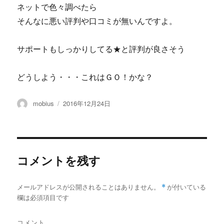
ネットで色々調べたら
そんなに悪い評判や口コミが無いんですよ。
サポートもしっかりしてる★と評判が良さそう
どうしよう・・・これはＧＯ！かな？
投
投
mobius
2016年12月24日
稿
稿
者
日:
コメントを残す
メールアドレスが公開されることはありません。
*
が付いている
欄は必須項目です
コメント