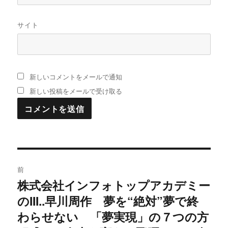
サイト
新しいコメントをメールで通知
新しい投稿をメールで受け取る
投
前
稿
株式会社インフォトップアカデミー
過
のIII..早川周作 夢を“絶対”夢で終
去
ナ
の
わらせない 「夢実現」の７つの方
ビ
投