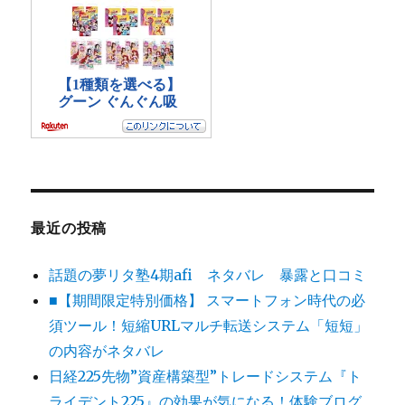
最近の投稿
話題の夢リタ塾4期afi ネタバレ 暴露と口コミ
■【期間限定特別価格】 スマートフォン時代の必
須ツール！短縮URLマルチ転送システム「短短」
の内容がネタバレ
日経225先物”資産構築型”トレードシステム『ト
ライデント225』の効果が気になる！体験ブログ