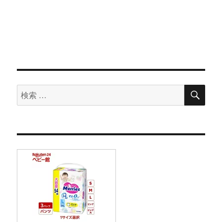
検
検
索
索
対
象: