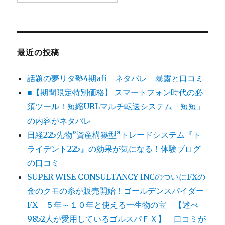
最近の投稿
話題の夢リタ塾4期afi ネタバレ 暴露と口コミ
■【期間限定特別価格】 スマートフォン時代の必
須ツール！短縮URLマルチ転送システム「短短」
の内容がネタバレ
日経225先物”資産構築型”トレードシステム『ト
ライデント225』の効果が気になる！体験ブログ
の口コミ
SUPER WISE CONSULTANCY INCのついにFXの
金のクモの糸が販売開始！ゴールデンスパイダー
FX ５年～１０年と使える一生物の宝 【述べ
9852人が愛用しているゴルスパＦＸ】 口コミが