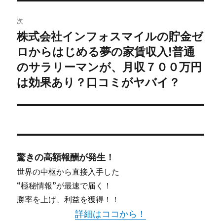
投
稿:
ゲ
次
株式会社インフォスマイルの貯金ゼ
次
ー
ロからはじめる夢の家賃収入!普通
の
シ
投
のサラリーマンが、月収７００万円
稿:
は効果あり？口コミがヤバイ？
ョ
ン
驚きの高額報酬が発生！
世界の中枢から直接入手した
“極秘情報”が最速で届く！
勝率を上げ、利益を獲得！！
詳細はココから！