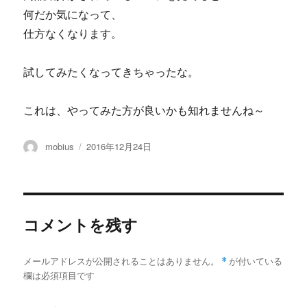
何だか気になって、
仕方なくなります。
試してみたくなってきちゃったな。
これは、やってみた方が良いかも知れませんね～
投
投
mobius
2016年12月24日
稿
稿
者
日:
コメントを残す
メールアドレスが公開されることはありません。
*
が付いている
欄は必須項目です