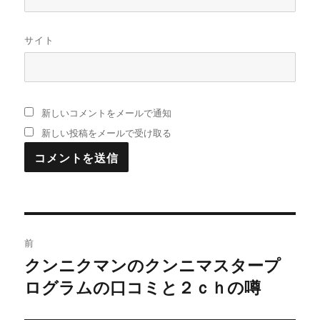
サイト
新しいコメントをメールで通知
新しい投稿をメールで受け取る
投
前
稿
クンニクマンのクンニマスタープ
過
ログラムの口コミと２ｃｈの噂
去
ナ
の
ビ