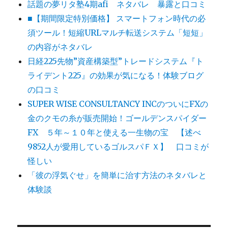
話題の夢リタ塾4期afi ネタバレ 暴露と口コミ
■【期間限定特別価格】 スマートフォン時代の必
須ツール！短縮URLマルチ転送システム「短短」
の内容がネタバレ
日経225先物”資産構築型”トレードシステム『ト
ライデント225』の効果が気になる！体験ブログ
の口コミ
SUPER WISE CONSULTANCY INCのついにFXの
金のクモの糸が販売開始！ゴールデンスパイダー
FX ５年～１０年と使える一生物の宝 【述べ
9852人が愛用しているゴルスパＦＸ】 口コミが
怪しい
「彼の浮気ぐせ」を簡単に治す方法のネタバレと
体験談