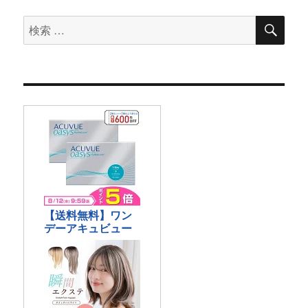
検
検
索
索
対
象: