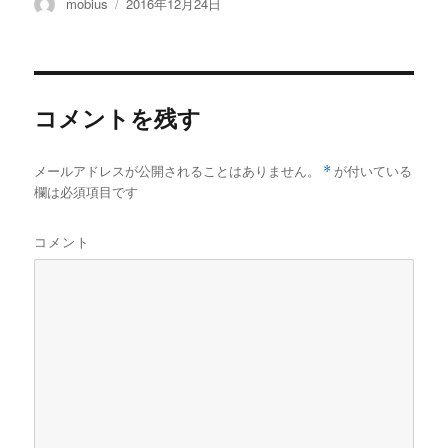
投
投
mobius
2016年12月24日
稿
稿
者
日:
コメントを残す
メールアドレスが公開されることはありません。
*
が付いている
欄は必須項目です
コメント