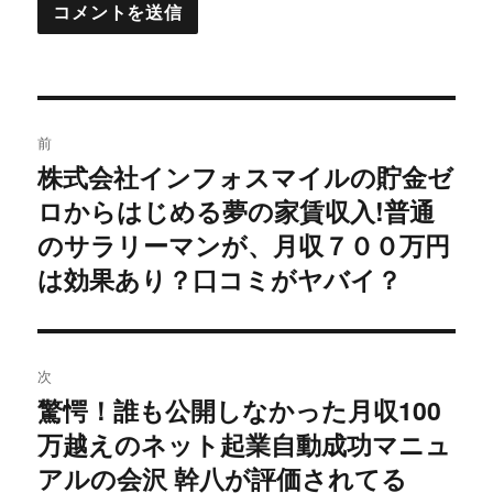
投
前
稿
株式会社インフォスマイルの貯金ゼ
過
ロからはじめる夢の家賃収入!普通
去
ナ
の
のサラリーマンが、月収７００万円
ビ
投
は効果あり？口コミがヤバイ？
稿:
ゲ
ー
次
シ
驚愕！誰も公開しなかった月収100
次
万越えのネット起業自動成功マニュ
ョ
の
投
アルの会沢 幹八が評価されてる
ン