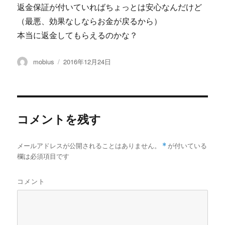
返金保証が付いていればちょっとは安心なんだけど
（最悪、効果なしならお金が戻るから）
本当に返金してもらえるのかな？
投
投
mobius
2016年12月24日
稿
稿
者
日:
コメントを残す
メールアドレスが公開されることはありません。
*
が付いている
欄は必須項目です
コメント