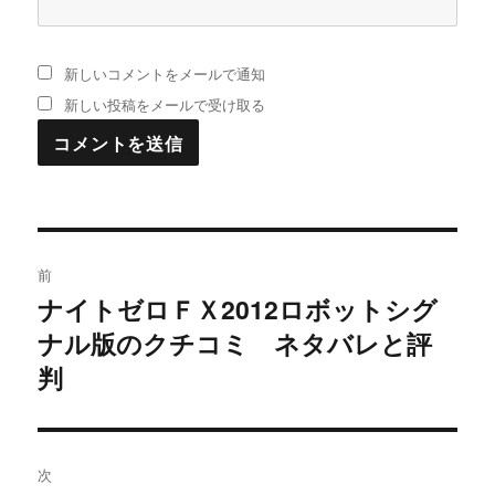
新しいコメントをメールで通知
新しい投稿をメールで受け取る
投
前
稿
ナイトゼロＦＸ2012ロボットシグ
過
ナル版のクチコミ ネタバレと評
去
ナ
の
判
ビ
投
稿:
ゲ
次
ー