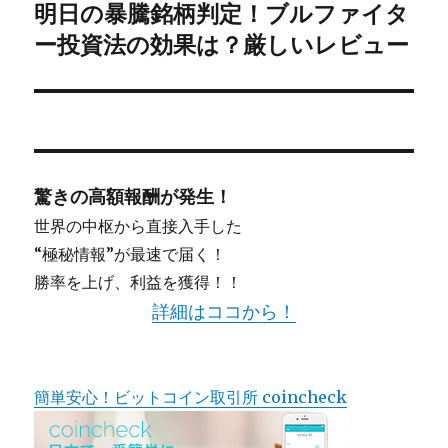
明日の暴騰銘柄判定！ブルファイタ
次
シ
ー投資法の効果は？厳しいレビュー
の
投
ョ
稿:
ン
驚きの高額報酬が発生！
世界の中枢から直接入手した
“極秘情報”が最速で届く！
勝率を上げ、利益を獲得！！
詳細はココから！
簡単安心！ビットコイン取引所 coincheck