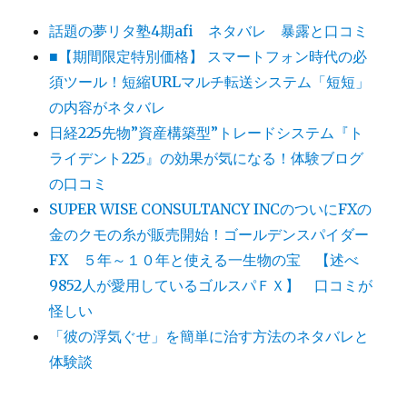
話題の夢リタ塾4期afi ネタバレ 暴露と口コミ
■【期間限定特別価格】 スマートフォン時代の必
須ツール！短縮URLマルチ転送システム「短短」
の内容がネタバレ
日経225先物”資産構築型”トレードシステム『ト
ライデント225』の効果が気になる！体験ブログ
の口コミ
SUPER WISE CONSULTANCY INCのついにFXの
金のクモの糸が販売開始！ゴールデンスパイダー
FX ５年～１０年と使える一生物の宝 【述べ
9852人が愛用しているゴルスパＦＸ】 口コミが
怪しい
「彼の浮気ぐせ」を簡単に治す方法のネタバレと
体験談