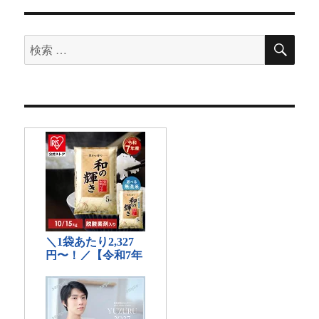
検
検
索
索
対
象: