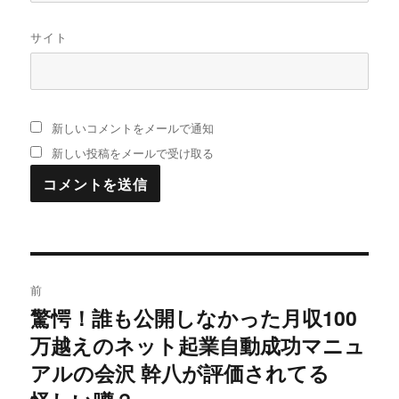
サイト
新しいコメントをメールで通知
新しい投稿をメールで受け取る
投
前
稿
驚愕！誰も公開しなかった月収100
過
万越えのネット起業自動成功マニュ
去
ナ
の
アルの会沢 幹八が評価されてる
ビ
投