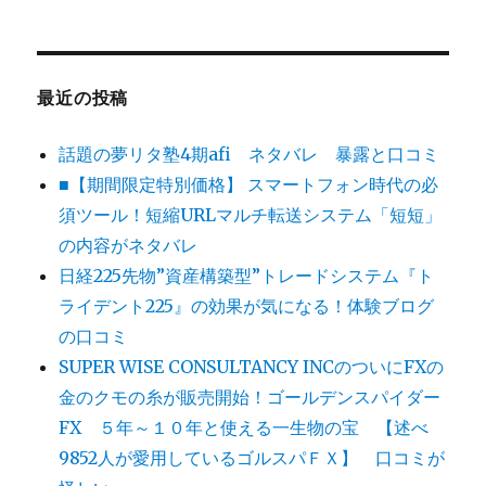
最近の投稿
話題の夢リタ塾4期afi ネタバレ 暴露と口コミ
■【期間限定特別価格】 スマートフォン時代の必
須ツール！短縮URLマルチ転送システム「短短」
の内容がネタバレ
日経225先物”資産構築型”トレードシステム『ト
ライデント225』の効果が気になる！体験ブログ
の口コミ
SUPER WISE CONSULTANCY INCのついにFXの
金のクモの糸が販売開始！ゴールデンスパイダー
FX ５年～１０年と使える一生物の宝 【述べ
9852人が愛用しているゴルスパＦＸ】 口コミが