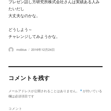
プレゼン話し方研究所株式会社さんは実績ある人み
たいだし
大丈夫なのかな。
どうしよう～
チャレンジしてみようかな。
投
投
mobius
2016年12月24日
稿
稿
者
日:
コメントを残す
メールアドレスが公開されることはありません。
*
が付いている
欄は必須項目です
コメント