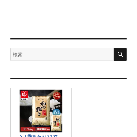
検
検
索
索
対
象: