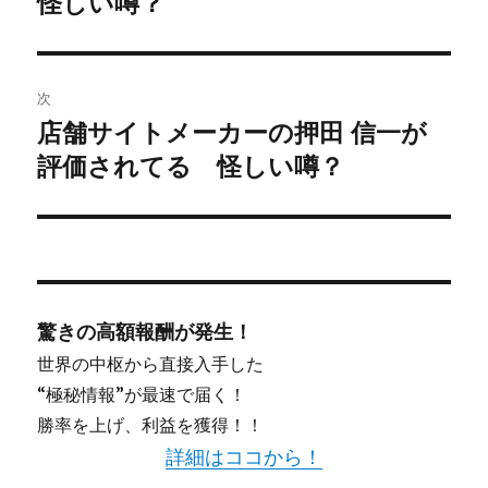
怪しい噂？
稿:
ゲ
ー
次
シ
店舗サイトメーカーの押田 信一が
次
評価されてる 怪しい噂？
ョ
の
投
ン
稿:
驚きの高額報酬が発生！
世界の中枢から直接入手した
“極秘情報”が最速で届く！
勝率を上げ、利益を獲得！！
詳細はココから！