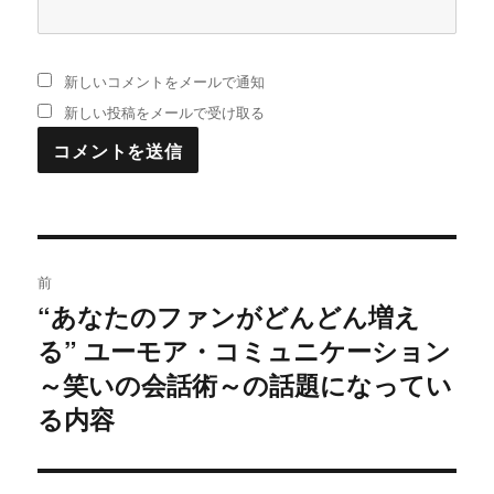
新しいコメントをメールで通知
新しい投稿をメールで受け取る
投
前
稿
“あなたのファンがどんどん増え
過
る” ユーモア・コミュニケーション
去
ナ
の
～笑いの会話術～の話題になってい
ビ
投
る内容
稿:
ゲ
ー