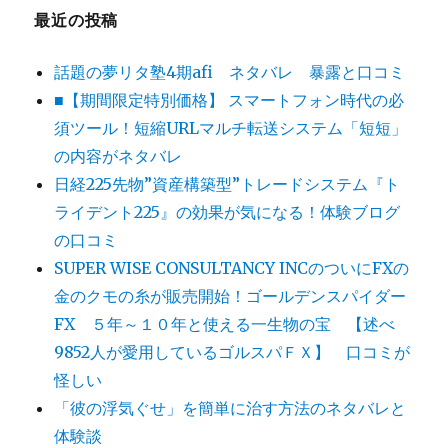
最近の投稿
話題の夢リタ塾4期afi ネタバレ 暴露と口コミ
■【期間限定特別価格】 スマートフォン時代の必
須ツール！短縮URLマルチ転送システム「短短」
の内容がネタバレ
日経225先物”資産構築型”トレードシステム『ト
ライデント225』の効果が気になる！体験ブログ
の口コミ
SUPER WISE CONSULTANCY INCのついにFXの
金のクモの糸が販売開始！ゴールデンスパイダー
FX ５年～１０年と使える一生物の宝 【述べ
9852人が愛用しているゴルスパＦＸ】 口コミが
怪しい
「彼の浮気ぐせ」を簡単に治す方法のネタバレと
体験談