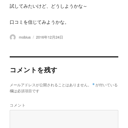
試してみたいけど、どうしようかな～
口コミを信じてみようかな。
投
投
mobius
2016年12月24日
稿
稿
者
日:
コメントを残す
メールアドレスが公開されることはありません。
*
が付いている
欄は必須項目です
コメント