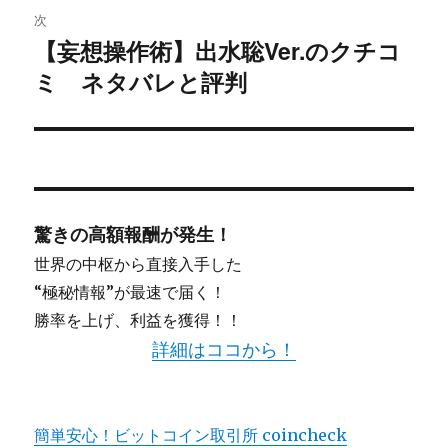
次
シ
【妄想操作術】出水聡Ver.のクチコ
次
ミ ネタバレと評判
ョ
の
投
ン
稿:
驚きの高額報酬が発生！
世界の中枢から直接入手した
“極秘情報”が最速で届く！
勝率を上げ、利益を獲得！！
詳細はココから！
簡単安心！ビットコイン取引所 coincheck