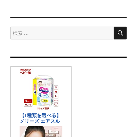
検
検
索
索
対
象: