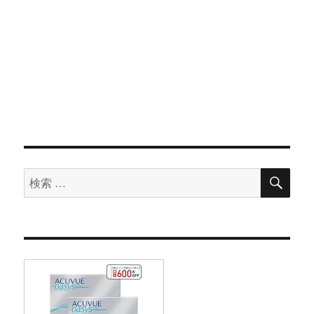
検
検
索
索
対
象: