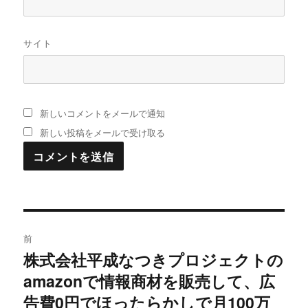
サイト
新しいコメントをメールで通知
新しい投稿をメールで受け取る
投
前
稿
株式会社平成なつきプロジェクトの
過
amazonで情報商材を販売して、広
去
ナ
の
告費0円でほったらかしで月100万