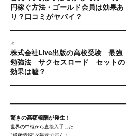
ビ
投
円稼ぐ方法・ゴールド会員は効果あ
稿:
ゲ
り？口コミがヤバイ？
ー
シ
次
株式会社Live出版の高校受験 最強
ョ
次
勉強法 サクセスロード セットの
の
ン
投
効果は嘘？
稿:
驚きの高額報酬が発生！
世界の中枢から直接入手した
“極秘情報”が最速で届く！