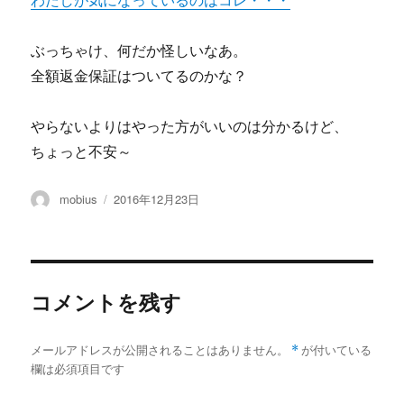
わたしが気になっているのはコレ・・・
ぶっちゃけ、何だか怪しいなあ。
全額返金保証はついてるのかな？
やらないよりはやった方がいいのは分かるけど、
ちょっと不安～
投
投
mobius
2016年12月23日
稿
稿
者
日:
コメントを残す
メールアドレスが公開されることはありません。
*
が付いている
欄は必須項目です