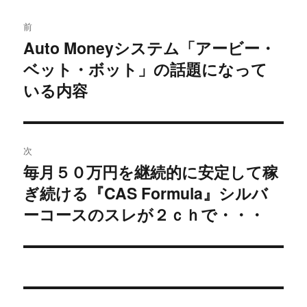
投
前
稿
Auto Moneyシステム「アービー・
過
ベット・ボット」の話題になって
去
ナ
の
いる内容
ビ
投
稿:
ゲ
次
ー
毎月５０万円を継続的に安定して稼
次
シ
ぎ続ける『CAS Formula』シルバ
の
投
ーコースのスレが２ｃｈで・・・
ョ
稿:
ン