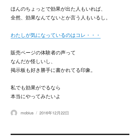
ほんのちょっとで効果が出た人もいれば、
全然、効果なんてないとか言う人もいるし。
わたしが気になっているのはコレ・・・
販売ページの体験者の声って
なんだか怪しいし、
掲示板も好き勝手に書かれてる印象。
私でも効果がでるなら
本当にやってみたいよ
投
投
mobius
2016年12月22日
稿
稿
者
日: