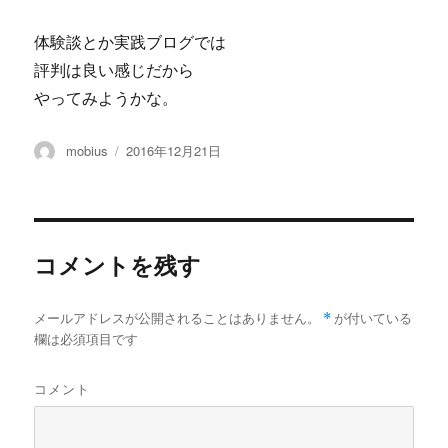
体験談とか実践ブログでは
評判は良い感じだから
やってみようかな。
投
投
mobius
2016年12月21日
稿
稿
者
日:
コメントを残す
メールアドレスが公開されることはありません。
*
が付いている
欄は必須項目です
コメント