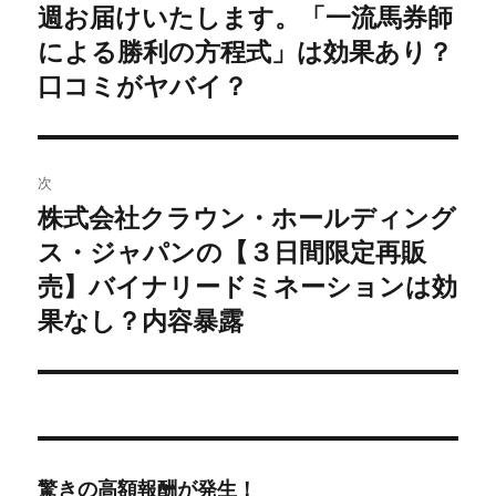
週お届けいたします。「一流馬券師
ー
による勝利の方程式」は効果あり？
シ
口コミがヤバイ？
ョ
ン
次
株式会社クラウン・ホールディング
次
ス・ジャパンの【３日間限定再販
の
投
売】バイナリードミネーションは効
稿:
果なし？内容暴露
驚きの高額報酬が発生！