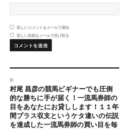
新しいコメントをメールで通知
新しい投稿をメールで受け取る
投
前
稿
村尾 昌彦の競馬ビギナーでも圧倒
過
的な勝ちに手が届く！一流馬券師の
去
ナ
の
目をあなたにお貸しします！１１年
ビ
投
間プラス収支というケタ違いの伝説
稿:
ゲ
を達成した一流馬券師の買い目を毎