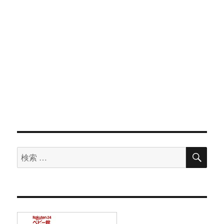
検
検
索
索
対
象: