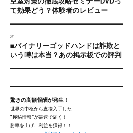
空室対策の徹底攻略セミナーDVDっ
ナ
の
て効果どう？体験者のレビュー
ビ
投
稿:
ゲ
次
ー
■バイナリーゴッドハンドは詐欺と
次
シ
いう噂は本当？あの掲示板での評判
の
投
ョ
稿:
ン
驚きの高額報酬が発生！
世界の中枢から直接入手した
“極秘情報”が最速で届く！
勝率を上げ、利益を獲得！！