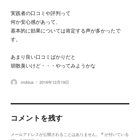
実践者の口コミや評判って
何か安心感があって、
基本的に効果については肯定する声が多かったで
す。
あまり良い口コミばかりだと
胡散臭いけど・・・やってみようかな
投
投
mobius
2016年12月19日
稿
稿
者
日:
コメントを残す
メールアドレスが公開されることはありません。
*
が付いている