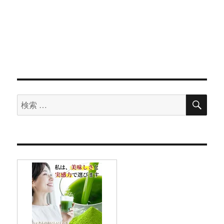
検
検
索
索
対
象: