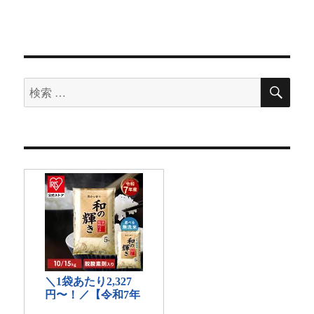
検
検
索
索
対
象: