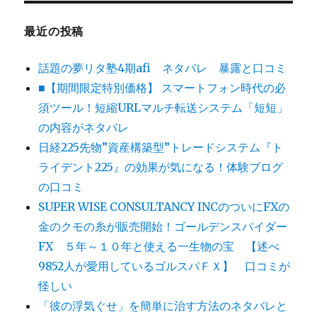
最近の投稿
話題の夢リタ塾4期afi ネタバレ 暴露と口コミ
■【期間限定特別価格】 スマートフォン時代の必
須ツール！短縮URLマルチ転送システム「短短」
の内容がネタバレ
日経225先物”資産構築型”トレードシステム『ト
ライデント225』の効果が気になる！体験ブログ
の口コミ
SUPER WISE CONSULTANCY INCのついにFXの
金のクモの糸が販売開始！ゴールデンスパイダー
FX ５年～１０年と使える一生物の宝 【述べ
9852人が愛用しているゴルスパＦＸ】 口コミが
怪しい
「彼の浮気ぐせ」を簡単に治す方法のネタバレと