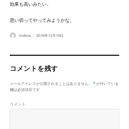
効果も高いみたい。
思い切ってやってみようかな。
投
投
mobius
2016年12月19日
稿
稿
者
日:
コメントを残す
メールアドレスが公開されることはありません。
*
が付いている
欄は必須項目です
コメント