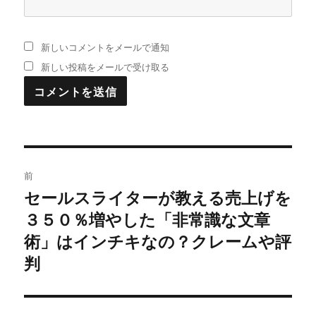
新しいコメントをメールで通知
新しい投稿をメールで受け取る
投
前
稿
セールスライターが教える売上げを
過
３５０％増やした「非常識な文章
去
ナ
の
術」はインチキなの？クレームや評
ビ
投
判
稿:
ゲ
ー