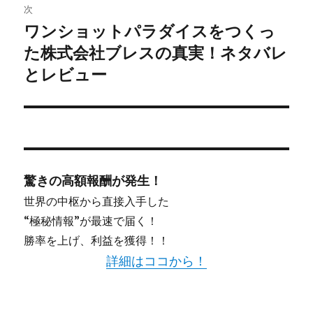
次
シ
ワンショットパラダイスをつくっ
次
た株式会社ブレスの真実！ネタバレ
ョ
の
投
とレビュー
ン
稿:
驚きの高額報酬が発生！
世界の中枢から直接入手した
“極秘情報”が最速で届く！
勝率を上げ、利益を獲得！！
詳細はココから！