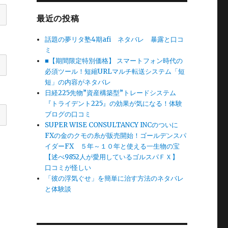
最近の投稿
話題の夢リタ塾4期afi ネタバレ 暴露と口コ
ミ
■【期間限定特別価格】 スマートフォン時代の
必須ツール！短縮URLマルチ転送システム「短
短」の内容がネタバレ
日経225先物”資産構築型”トレードシステム
『トライデント225』の効果が気になる！体験
ブログの口コミ
SUPER WISE CONSULTANCY INCのついに
FXの金のクモの糸が販売開始！ゴールデンスパ
イダーFX ５年～１０年と使える一生物の宝
【述べ9852人が愛用しているゴルスパＦＸ】
口コミが怪しい
「彼の浮気ぐせ」を簡単に治す方法のネタバレ
と体験談