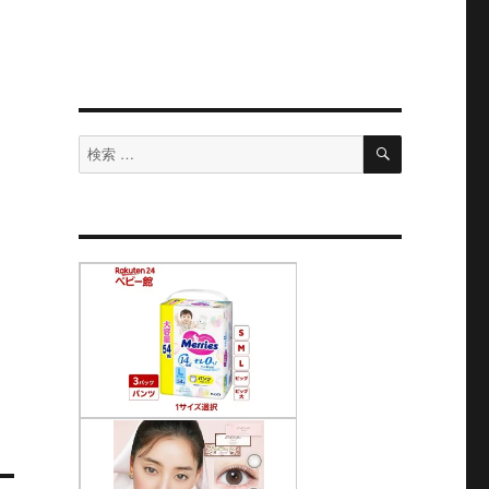
検
検
索
索
対
象: