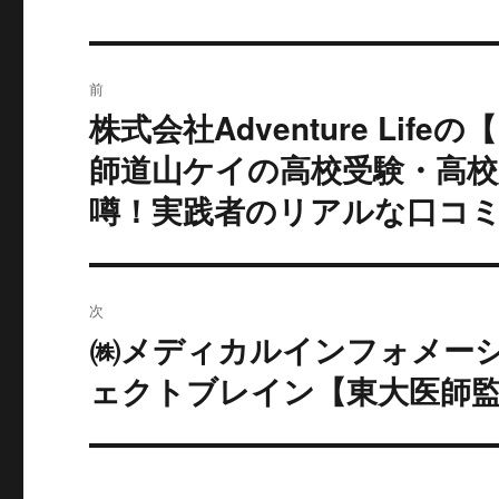
投
前
稿
株式会社Adventure Li
過
去
ナ
師道山ケイの高校受験・高
の
噂！実践者のリアルな口コ
ビ
投
稿:
ゲ
ー
次
㈱メディカルインフォメー
シ
次
の
ェクトブレイン【東大医師
ョ
投
ン
稿: