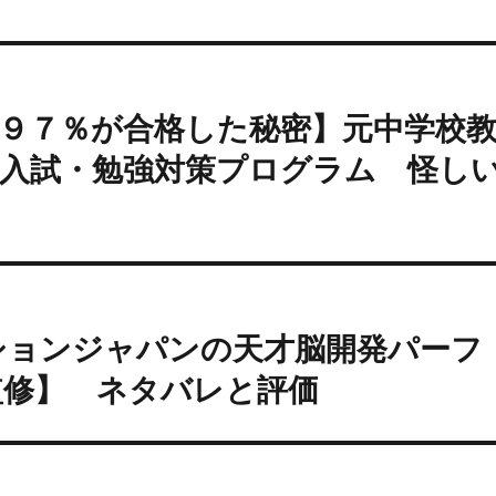
feの【９７％が合格した秘密】元中学校
校入試・勉強対策プログラム 怪し
ミ
ションジャパンの天才脳開発パーフ
監修】 ネタバレと評価