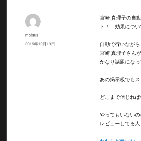
宮崎 真理子の自
ト！ 効果につい
投
mobius
稿
投
2016年12月19日
自動で行いながら
者
稿
宮崎 真理子さん
日:
かなり話題になっ
あの掲示板でもス
どこまで信じれば
やってもいないの
レビューしてる人